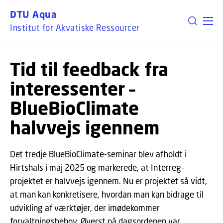
GÅ TIL PRIMÆRT INDHOLD (TRYK ENTER).
DTU Aqua
Institut for Akvatiske Ressourcer
Tid til feedback fra
interessenter –
BlueBioClimate
halvvejs igennem
Det tredje BlueBioClimate-seminar blev afholdt i
Hirtshals i maj 2025 og markerede, at Interreg-
projektet er halvvejs igennem. Nu er projektet så vidt,
at man kan konkretisere, hvordan man kan bidrage til
udvikling af værktøjer, der imødekommer
forvaltningsbehov. Øverst på dagsordenen var