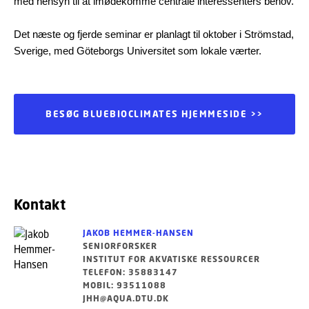
med hensyn til at imødekomme centrale interessenters behov.
Det næste og fjerde seminar er planlagt til oktober i Strömstad,
Sverige, med Göteborgs Universitet som lokale værter.
BESØG BLUEBIOCLIMATES HJEMMESIDE >>
Kontakt
JAKOB HEMMER-HANSEN
SENIORFORSKER
INSTITUT FOR AKVATISKE RESSOURCER
TELEFON: 35883147
MOBIL: 93511088
JHH@AQUA.DTU.DK