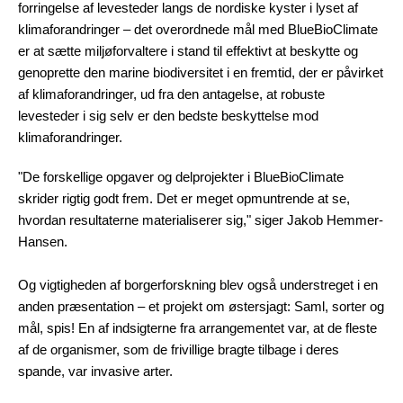
forringelse af levesteder langs de nordiske kyster i lyset af
klimaforandringer – det overordnede mål med BlueBioClimate
er at sætte miljøforvaltere i stand til effektivt at beskytte og
genoprette den marine biodiversitet i en fremtid, der er påvirket
af klimaforandringer, ud fra den antagelse, at robuste
levesteder i sig selv er den bedste beskyttelse mod
klimaforandringer.
"De forskellige opgaver og delprojekter i BlueBioClimate
skrider rigtig godt frem. Det er meget opmuntrende at se,
hvordan resultaterne materialiserer sig," siger Jakob Hemmer-
Hansen.
Og vigtigheden af borgerforskning blev også understreget i en
anden præsentation – et projekt om østersjagt: Saml, sorter og
mål, spis! En af indsigterne fra arrangementet var, at de fleste
af de organismer, som de frivillige bragte tilbage i deres
spande, var invasive arter.