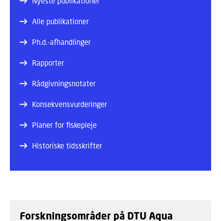
Nyeste publikationer
Alle publikationer
Ph.d.-afhandlinger
Rapporter
Rådgivningsnotater
Konsekvensvurderinger
Planer for fiskepleje
Historiske tidsskrifter
Forskningsområder på DTU Aqua