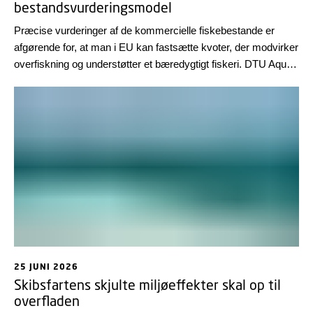
bestandsvurderingsmodel
Præcise vurderinger af de kommercielle fiskebestande er
afgørende for, at man i EU kan fastsætte kvoter, der modvirker
overfiskning og understøtter et bæredygtigt fiskeri. DTU Aqua
har netop publiceret et nyt studie om den nyeste og nu
sæsontilpassede bestandsvurderingsmodel. Et felt hvor DTU
Aqua er med i front globalt.
25 JUNI 2026
Skibsfartens skjulte miljøeffekter skal op til
overfladen