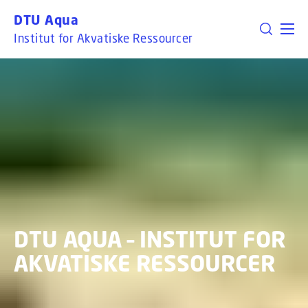
GÅ TIL PRIMÆRT INDHOLD (TRYK ENTER).
DTU Aqua
Institut for Akvatiske Ressourcer
DTU AQUA – INSTITUT FOR
AKVATISKE RESSOURCER