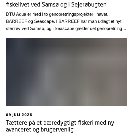
fiskelivet ved Samsø og i Sejerøbugten
DTU Aqua er med i to genopretningsprojekter i havet,
BARREEF og Seascape. I BARREEF har man udlagt et nyt
stenrev ved Samsø, og i Seascape gælder det genopretning af
muslingebanker, ålegræs og torskebestand i Sejerø-bugten.
Læs forskernes egne beretninger fra forsommerens feltture i
forbindelse med projekterne.
09 JULI 2026
Tættere på et bæredygtigt fiskeri med ny
avanceret og brugervenlig