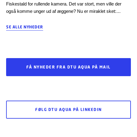
Fiskestald for rullende kamera. Det var stort, men ville der
også komme unger ud af æggene? Nu er miraklet sket:
Masser af små stenbiderlarver svømmer nu rundt i DTU
Aquas akvarier. Læs om projekt NOW LUMP og se videoen af
SE ALLE NYHEDER
larverne, der kommer til verden.
FÅ NYHEDER FRA DTU AQUA PÅ MAIL
FØLG DTU AQUA PÅ LINKEDIN