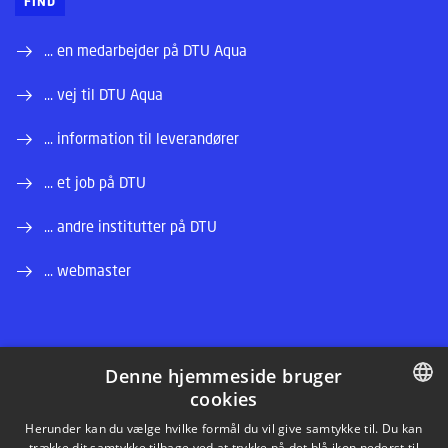
FIND
... en medarbejder på DTU Aqua
... vej til DTU Aqua
... information til leverandører
... et job på DTU
... andre institutter på DTU
... webmaster
Denne hjemmeside bruger
cookies
LINKEDIN
DANISH
Herunder kan du vælge hvilke formål du vil give samtykke til. Du kan
trække dit samtykke tilbage ved at trykke på det blå ikon nederst til