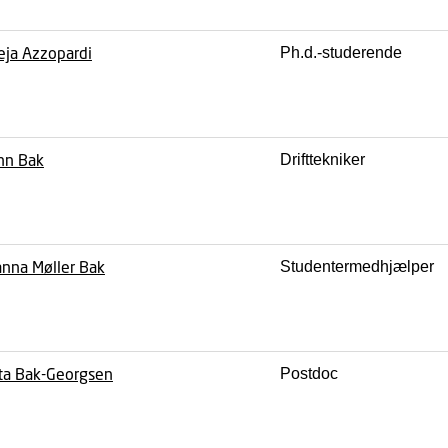
eja Azzopardi
Ph.d.-studerende
nn Bak
Drifttekniker
nna Møller Bak
Studentermedhjælper
ta Bak-Georgsen
Postdoc