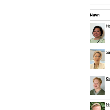
Navn
Ma
Sa
Ki
Ma