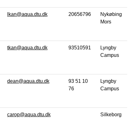
lkan@aqua.dtu.dk
20656796
Nykøbing
Mors
tkan@aqua.dtu.dk
93510591
Lyngby
Campus
dean@aqua.dtu.dk
93 51 10
Lyngby
76
Campus
carop@aqua.dtu.dk
Silkeborg