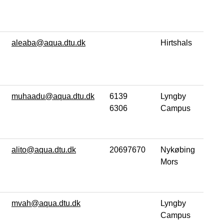
aleaba@aqua.dtu.dk
Hirtshals
muhaadu@aqua.dtu.dk
6139
Lyngby
6306
Campus
alito@aqua.dtu.dk
20697670
Nykøbing
Mors
mvah@aqua.dtu.dk
Lyngby
Campus