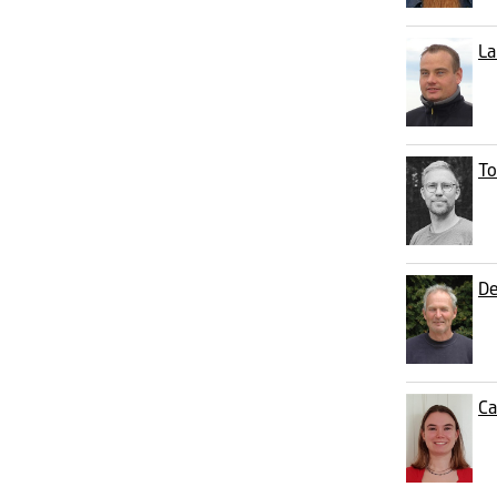
La
To
De
Ca