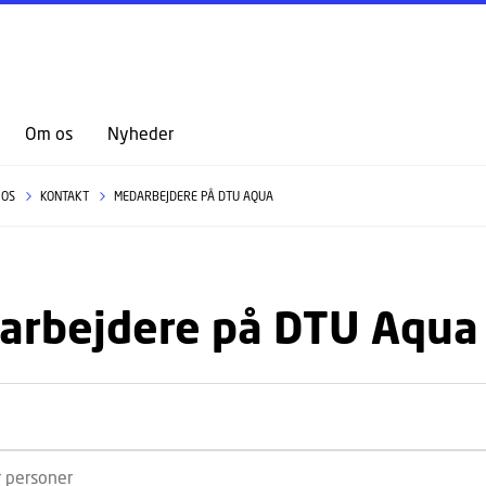
GÅ TIL PRIMÆRT INDHOLD (TRYK ENTER).
Om os
Nyheder
 OS
KONTAKT
MEDARBEJDERE PÅ DTU AQUA
arbejdere på DTU Aqua