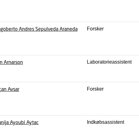
goberto Andres Sepulveda Araneda
Forsker
n Arnarson
Laboratorieassistent
can Avsar
Forsker
nija Ayoubi Aytac
Indkøbsassistent