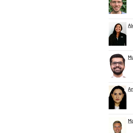
Al
M
An
Ma