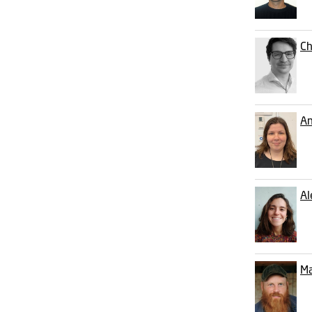
Ch
An
Al
M