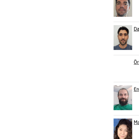
Da
Ör
Er
Ma