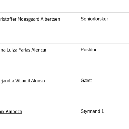
ristoffer Moesgaard Albertsen
Seniorforsker
na Luiza Farias Alencar
Postdoc
ejandra Villamil Alonso
Gæst
ark Ambech
Styrmand 1