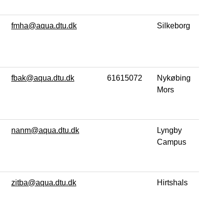
fmha@aqua.dtu.dk
Silkeborg
fbak@aqua.dtu.dk
61615072
Nykøbing
Mors
nanm@aqua.dtu.dk
Lyngby
Campus
zitba@aqua.dtu.dk
Hirtshals