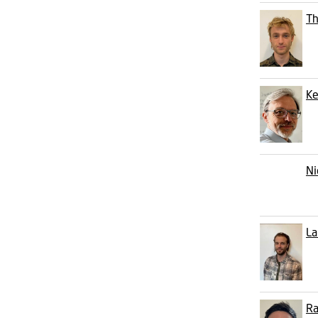
Th
Ke
Ni
La
Ra