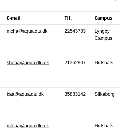
Søg efter
E-mail
Tlf.
Campus
mcha@aqua.dtu.dk
22543783
Lyngby
Campus
sheaa@aqua.dtu.dk
21362807
Hirtshals
kaa@aqua.dtu.dk
35883142
Silkeborg
mleaa@aqua.dtu.dk
Hirtshals