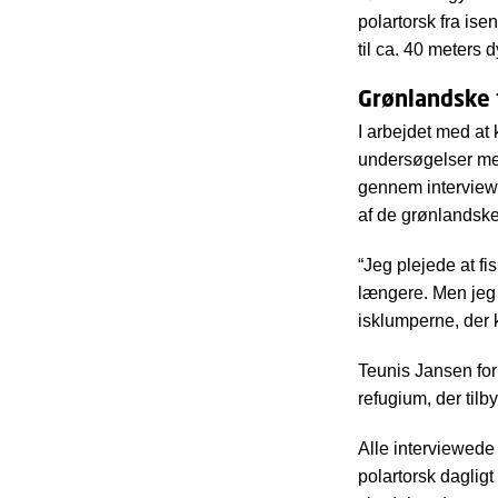
polartorsk fra ise
til ca. 40 meters 
Grønlandske 
I arbejdet med at
undersøgelser med
gennem interviews
af de grønlandske 
“Jeg plejede at f
længere. Men jeg 
isklumperne, der 
Teunis Jansen for
refugium, der tilb
Alle interviewede
polartorsk dagligt 