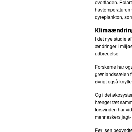
overfladen. Polart
havtemperaturen s
dyreplankton, som
Klimaændring
I det nye studie a
ændringer i miljøe
udbredelse.
Forskerne har ogs
grønlandssælen fl
øvrigt også knytte
Og i det økosystem
hænger tæt sammen
forsvinden har vi
menneskers jagt- 
Før isen begyndte