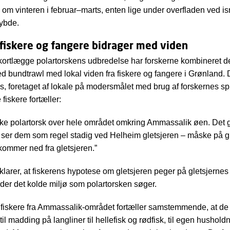
n om vinteren i februar–marts, enten lige under overfladen ved i
dybde.
fiskere og fangere bidrager med viden
 kortlægge polartorskens udbredelse har forskerne kombineret de 
 bundtrawl med lokal viden fra fiskere og fangere i Grønland. D
, foretaget af lokale på modersmålet med brug af forskernes 
fiskere fortæller:
iske polartorsk over hele området omkring Ammassalik øen. Det g
ser dem som regel stadig ved Helheim gletsjeren – måske på g
kommer ned fra gletsjeren.”
klarer, at fiskerens hypotese om gletsjeren peger på gletsjernes
yder det kolde miljø som polartorsken søger.
 fiskere fra Ammassalik‑området fortæller samstemmende, at de 
til madding på langliner til hellefisk og rødfisk, til egen husholdn