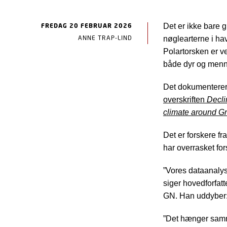
FREDAG 20 FEBRUAR 2026
Det er ikke bare g
ANNE TRAP-LIND
nøglearterne i hav
Polartorsken er ve
både dyr og menn
Det dokumenterer 
overskriften
Decli
climate around G
Det er forskere f
har overrasket for
”Vores dataanalyse
siger hovedforfat
GN. Han uddyber
”Det hænger samme