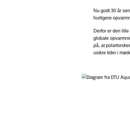
Nu godt 30 år sen
hurtigere opvarmn
Derfor er den lill
globale opvarmni
på, at polartorsk
usikre tider i mød