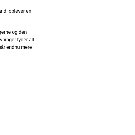
and, oplever en
.
ngerne og den
ninger tyder alt
, går endnu mere