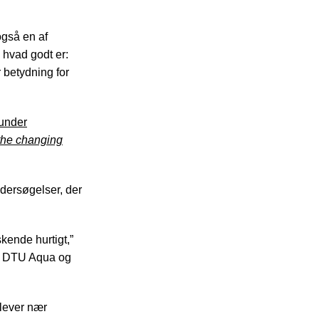
også en af
 hvad godt er:
r betydning for
under
 the changing
ndersøgelser, der
kende hurtigt,”
på DTU Aqua og
 lever nær