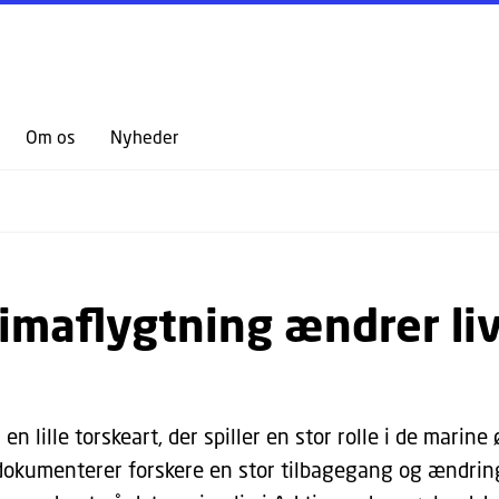
GÅ TIL PRIMÆRT INDHOLD (TRYK ENTER).
Om os
Nyheder
klimaflygtning ændrer liv
en lille torskeart, der spiller en stor rolle i de marine
dokumenterer forskere en stor tilbagegang og ændring