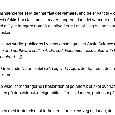
rønlænderne selv, der har fået det varmere, end de er vant til – 
et i Arktis har i takt med klimaændringerne fået det varmere end
d at flytte længere nordpå og blive færre i antal – og det har sto
esker.
et nyt studie, publiceret i videnskabsmagasinet
Arctic
Science 
ne and northward shift in Arctic cod distribution associated with
reenland.
ra Grønlands Naturinstitut (GN) og DTU Aqua, der har ledet de u
skerne:
 viste, at ændringerne i bestanden af polartorsk er sket overras
teren på den videnskabelige artikel, Teunis Jansen, professor 
:
n med forringelser af forholdene for fiskens æg og larver, der