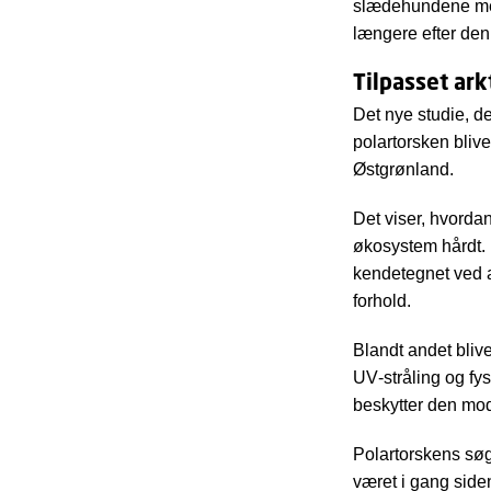
slædehundene med.
længere efter den
Tilpasset ark
Det nye studie, de
polartorsken bliv
Østgrønland.
Det viser, hvord
økosystem hårdt. 
kendetegnet ved a
forhold.
Blandt andet blive
UV‑stråling og fys
beskytter den mod 
Polartorskens søg
været i gang side