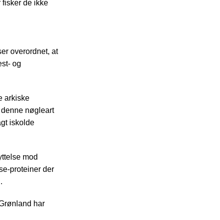
fisker de ikke
ser overordnet, at
st- og
e arkiske
r denne nøgleart
gt iskolde
yttelse mod
se-proteiner der
.
 Grønland har