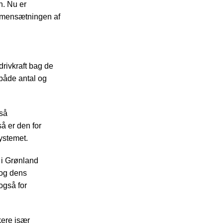
n. Nu er
ammensætningen af
drivkraft bag de
 både antal og
gså
å er den for
systemet.
t i Grønland
 og dens
også for
kere især