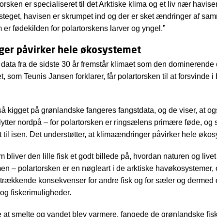
orsken er specialiseret til det Arktiske klima og et liv nær havise
teget, havisen er skrumpet ind og der er sket ændringer af s
 er fødekilden for polartorskens larver og yngel.”
er påvirker hele økosystemet
f data fra de sidste 30 år fremstår klimaet som den dominerende 
t, som Teunis Jansen forklarer, får polartorsken til at forsvinde i
å kigget på grønlandske fangeres fangstdata, og de viser, at o
ytter nordpå – for polartorsken er ringsælens primære føde, og s
t til isen. Det understøtter, at klimaændringer påvirker hele øko
 bliver den lille fisk et godt billede på, hvordan naturen og live
 – polartorsken er en nøgleart i de arktiske havøkosystemer,
dtrækkende konsekvenser for andre fisk og for sæler og dermed 
og fiskerimuligheder.
 at smelte og vandet blev varmere, fangede de grønlandske fis