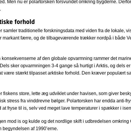
 Men nu er polartorsken forsvundet omkring bygderne. Derfor 
.
tiske forhold
r samler traditionelle forskningsdata med viden fra de lokale, vi
er markant færre, og de tilbageværende trækker nordpå i både Ve
an konsekvenserne af den globale opvarmning rammer det marin
Dels sker opvarmningen 3-4 gange så hurtigt i Arktis, og dels e
t være stærkt tilpasset arktiske forhold. Den kræver populært sa
r fiskens store, lette æg udviklet under havisen, som giver besk
isk stress fra vinddrevne bølger. Polartorsken har endda anti-fry
at fryse til is, selv ved meget lave temperaturer i spækker i isen
en mod is og kulde og det nordlige skift i udbredelsen omkring
n begyndelsen af 1990’erne.