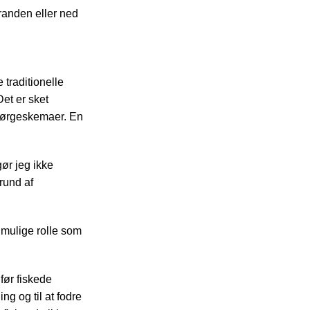
sranden eller ned
traditionelle
et er sket
spørgeskemaer. En
ør jeg ikke
rund af
 mulige rolle som
før fiskede
ing og til at fodre