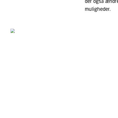
der også ændre
muligheder.