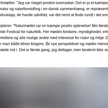
ortæller: ”Jeg var meget positivt overrasket. Det er jo et kæmpe 
 natur og naturformidling i en dansk sammenhæng, er repræsen
stivalapp, de havde udviklet, var det nemt at finde rundt i det e
plerer: ”Naturmødet var en kæmpe positiv oplevelse! Min første 
kilde Festival for naturfolk. Her mødes forskere, myndigheder, er
ormidlere og alle mulige andre med interesse for natur og miljø. 
or man både bliver klogere, får nye perspektiver og møder men
 støde ind i. Det er første gang, jeg deltager, men bestemt ikke si