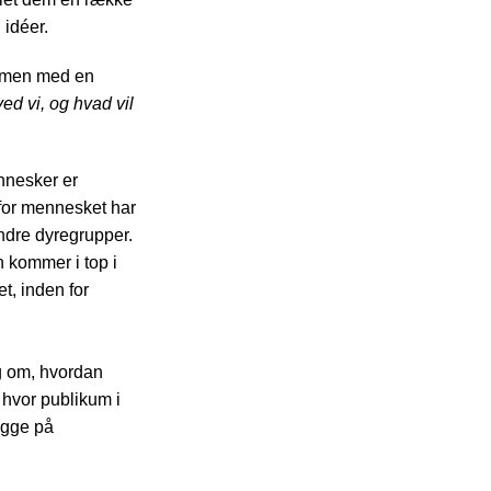
 idéer.
sammen med en
ved vi, og hvad vil
ennesker er
orfor mennesket har
 andre dyregrupper.
en kommer i top i
et, inden for
 om, hvordan
 hvor publikum i
egge på