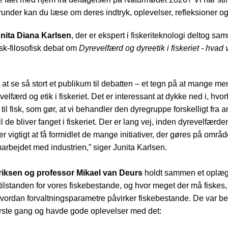
under kan du læse om deres indtryk, oplevelser, refleksioner og
nita Diana Karlsen
, der er ekspert i fiskeriteknologi deltog 
gisk-filosofisk debat om
Dyrevelfærd og dyreetik i fiskeriet - hvad 
 at se så stort et publikum til debatten – et tegn på at mange m
evelfærd og etik i fiskeriet. Det er interessant at dykke ned i, hv
d til fisk, som gør, at vi behandler den dyregruppe forskelligt fra
dtil de bliver fanget i fiskeriet. Der er lang vej, inden dyrevelfærd
er vigtigt at få formidlet de mange initiativer, der gøres på områd
arbejdet med industrien,” siger Junita Karlsen.
riksen og professor Mikael van Deurs
holdt sammen et oplæg
tilstanden for vores fiskebestande, og hvor meget der må fiskes,
, hvordan forvaltningsparametre påvirker fiskebestande. De var b
rste gang og havde gode oplevelser med det: