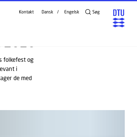
DEL PÅ
Kontakt
Dansk
Engelsk
Søg
t 2026
s folkefest og
evant i
tager de med