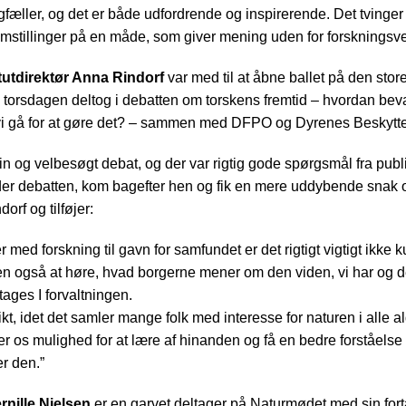
æller, og det er både udfordrende og inspirerende. Det tvinger os
stillinger på en måde, som giver mening uden for forskningsv
utdirektør Anna Rindorf
var med til at åbne ballet på den st
torsdagen deltog i debatten om torskens fremtid – hvordan beva
 vi gå for at gøre det? – sammen med DFPO og Dyrenes Beskytte
 fin og velbesøgt debat, og der var rigtig gode spørgsmål fra pub
nder debatten, kom bagefter hen og fik en mere uddybende snak 
orf og tilføjer:
med forskning til gavn for samfundet er det rigtigt vigtigt ikke k
men også at høre, hvad borgerne mener om den viden, vi har og d
tages I forvaltningen.
t, idet det samler mange folk med interesse for naturen i alle al
r os mulighed for at lære af hinanden og få en bedre forståelse 
er den.”
rnille Nielsen
er en garvet deltager på Naturmødet med sin for