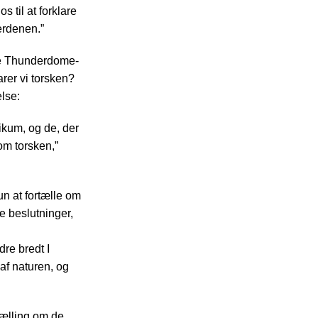
 til at forklare
erdenen.”
ore Thunderdome-
rer vi torsken?
lse:
likum, og de, der
om torsken,”
un at fortælle om
e beslutninger,
dre bredt I
af naturen, og
tælling om de