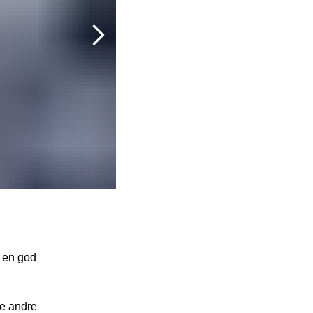
Fane Billede2
r en god
te andre