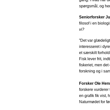
spørgsmål, og her
Seniorforsker Ju
filosof i en biolo
vi?
”Det var glædeligt
interesseret i dyr
et særskilt forhol
Fisk lever frit, in
fiskeriet, men det 
forskning og i sam
Forsker Ole Hen
forskere vurderer 
en grafik fik vist
Naturmødet for fø