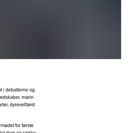
t i debatterne og
redskaber, marin
rter, dyrevelfærd
mødet for første
llet dem en række