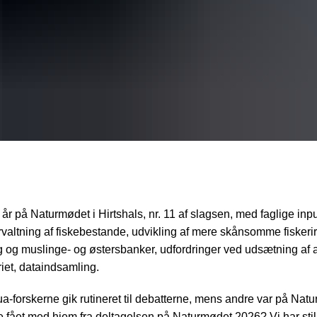
år på Naturmødet i Hirtshals, nr. 11 af slagsen, med faglige inpu
valtning af fiskebestande, udvikling af mere skånsomme fiskeri
 og muslinge- og østersbanker, udfordringer ved udsætning af a
eriet, dataindsamling.
-forskerne gik rutineret til debatterne, mens andre var på Natur
 fået med hjem fra deltagelsen på Naturmødet 2026? Vi har sti