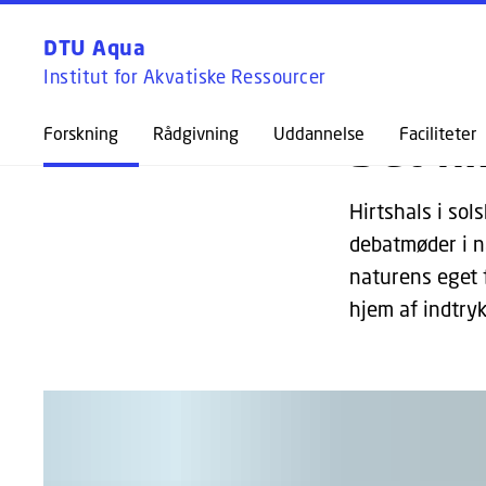
UDFORSK
FORSIDE
NY
DTU Aqua
Institut for Akvatiske Ressourcer
Forskning
Rådgivning
Uddannelse
Det fi
Faciliteter
Hirtshals i sols
debatmøder i n
naturens eget 
hjem af indtryk