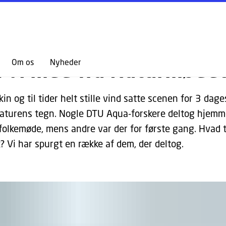
GÅ TIL PRIMÆRT INDHOLD (TRYK ENTER).
HEDER
k vi med fra Naturmøde
Om os
Nyheder
kin og til tider helt stille vind satte scenen for 3 dage
aturens tegn. Nogle DTU Aqua-forskere deltog hjemm
folkemøde, mens andre var der for første gang. Hvad 
? Vi har spurgt en række af dem, der deltog.