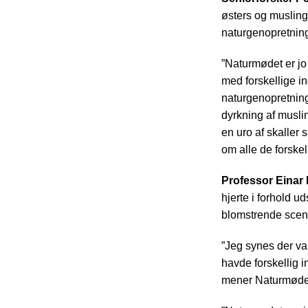
østers og musling
naturgenopretnin
”Naturmødet er jo u
med forskellige i
naturgenopretningf
dyrkning af musli
en uro af skaller 
om alle de forskell
Professor Einar
hjerte i forhold u
blomstrende sce
”Jeg synes der va
havde forskellig i
mener Naturmødet 