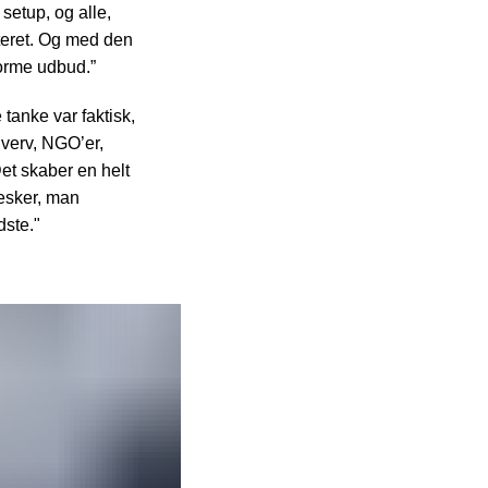
setup, og alle,
teret. Og med den
norme udbud.”
tanke var faktisk,
hverv, NGO’er,
Det skaber en helt
nesker, man
dste."