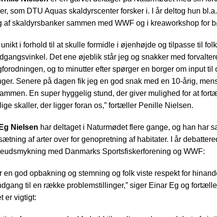
er, som DTU Aquas skaldyrscenter forsker i. I år deltog hun bl.a
g af skaldyrsbanker sammen med WWF og i kreaworkshop for b
nikt i forhold til at skulle formidle i øjenhøjde og tilpasse til folk
ndgangsvinkel. Det ene øjeblik står jeg og snakker med forvalte
orodningen, og to minutter efter spørger en borger om input til 
nger. Senere på dagen fik jeg en god snak med en 10-årig, mens
sammen. En super hyggelig stund, der giver mulighed for at fortæl
ige skaller, der ligger foran os,” fortæller Penille Nielsen.
 Eg Nielsen
har deltaget i Naturmødet flere gange, og han har s
dsætning af arter over for genopretning af habitater. I år debatte
neudsmykning med Danmarks Sportsfiskerforening og WWF:
r en god opbakning og stemning og folk viste respekt for hinan
ndgang til en række problemstillinger,” siger Einar Eg og fortælle
er vigtigt: