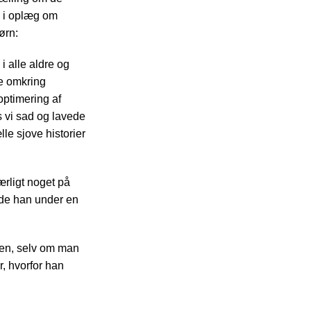
. i oplæg om
ørn:
 i alle aldre og
re omkring
optimering af
 vi sad og lavede
le sjove historier
ærligt noget på
rede han under en
den, selv om man
r, hvorfor han