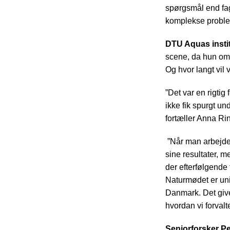
spørgsmål end fagf
komplekse problem
DTU Aquas instit
scene, da hun om 
Og hvor langt vil
”Det var en rigtig
ikke fik spurgt u
fortæller Anna Rind
”Når man arbejder 
sine resultater, 
der efterfølgende 
Naturmødet er unik
Danmark. Det give
hvordan vi forvalt
Seniorforsker Pe