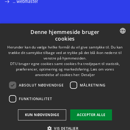
... webmaster
Denne hjemmeside bruger
cookies
LINKEDIN
DANISH
Herunder kan du vælge hvilke formål du vil give samtykke til. Du kan
trække dit samtykke tilbage ved at trykke på det blå ikon nederst til
INSTAGRAM
DANISH
venstre på hjemmesiden.
DTU bruger egne cookies samt cookies fra tredjepart til statistik,
ENGLISH
præferencer, optimering og markedsføring. Læs om vores
FACEBOOK
anvendelse af cookies her:
Detaljer
ABSOLUT NØDVENDIGE
MÅLRETNING
YOUTUBE
FUNKTIONALITET
Brug af personoplysninger
KUN NØDVENDIGE
ACCEPTER ALLE
Cookieoversigt
Tilgængelighedserklæring
VIS DETALJER