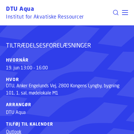
GÅ TIL PRIMÆRT INDHOLD (TRYK ENTER).
DTU Aqua
TILTRÆDELSESFORELÆSNINGER
Institut for Akvatiske Ressourcer
TILTRÆDELSESFORELÆSNINGER
HVORNÅR
19. jun 13:00 - 16:00
HVOR
DTU, Anker Engelunds Vej, 2800 Kongens Lyngby, bygning
101, 1. sal, mødelokale M1
ARRANGØR
DTU Aqua
TILFØJ TIL KALENDER
Outlook