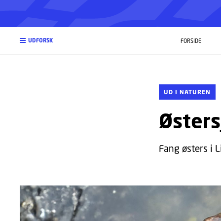
UDFORSK
FORSIDE
UD I NATUREN
Østers
Fang østers i L