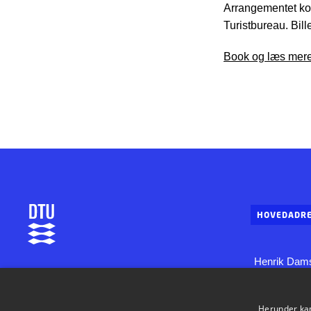
Arrangementet kos
Turistbureau. Bill
Book og læs mere 
HOVEDADRE
Henrik Dams
DTU Aqua
Bygning 202
Institut for Akvatiske Ressourcer
2800 Konge
Herunder kan 