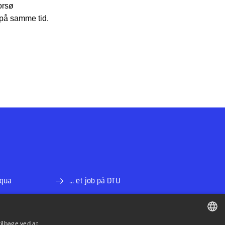
orsø
r på samme tid.
Aqua
... et job på DTU
... andre institutter på DTU
tilbage ved at