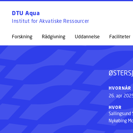
DTU Aqua
Institut for Akvatiske Ressourcer
ØSTERSJAGT VED LIMFJORDEN
Forskning
Rådgivning
Uddannelse
Faciliteter
ØSTERS
HVORNÅR
26. apr 202
HVOR
Sallingsund 
Nykøbing Mo