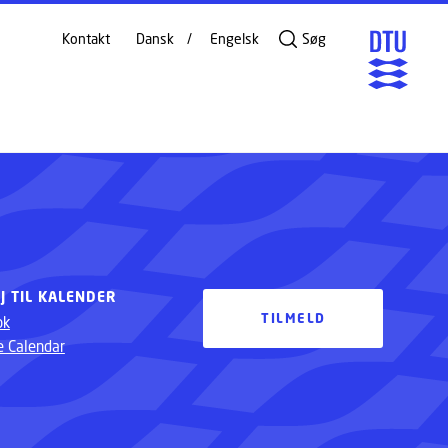
Kontakt
Dansk
Engelsk
Søg
TILMELD
ØJ TIL KALENDER
TILMELD
ok
e Calendar