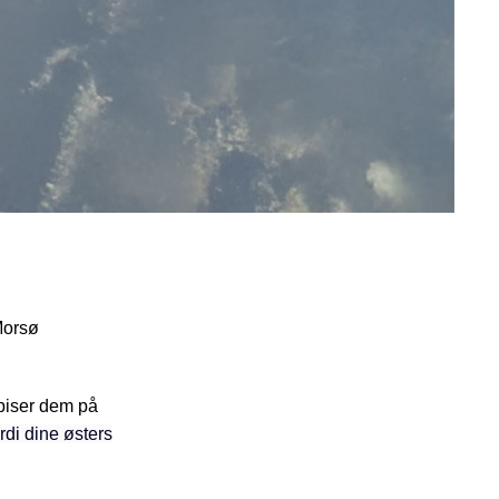
Morsø
spiser dem på
rdi dine østers