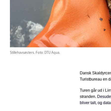
Stillehavsøsters. Foto: DTU Aqua.
Dansk Skaldyrcen
Turistbureau en d
Turen går ud i Li
stranden.
Desuden
bliver talt, og dat