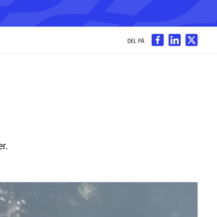
DEL PÅ
r.