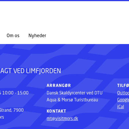
GÅ TIL PRIMÆRT INDHOLD (TRYK ENTER).
Om os
Nyheder
JAGT VED LIMFJORDEN
ARRANGØR
TILF
5 10:00 - 15:00
Dansk Skaldyrcenter ved DTU
Outlo
Aqua & Morsø Turistbureau
Googl
iCal
Strand, 7900
KONTAKT
rs
mt@visitmors.dk