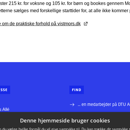
ter 215 kr. for voksne og 105 kr. for børn og bookes gennem M
etterne sælges med forskellige starttider for, at alle ikke komme
om de praktiske forhold på vistmors.dk
SSE
FIND
... en medarbejder på DTU 
 Allé
... vej til DTU Aqua
Denne hjemmeside bruger cookies
ns Lyngby
du vælge hvilke formål du vil give samtykke til. Du kan trække dit samtykke 