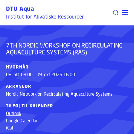
7TH NORDIC WORKSHOP ON RECIRCULATING
GÅ TIL PRIMÆRT INDHOLD (TRYK ENTER).
DTU Aqua
AQUACULTURE SYSTEMS (RAS)
Institut for Akvatiske Ressourcer
7TH NORDIC WORKSHOP ON RECIRCULATING
AQUACULTURE SYSTEMS (RAS)
HVORNÅR
08. okt 09:00 - 09. okt 2025 16:00
ARRANGØR
Nordic Network on Recirculating Aquaculture Systems
TILFØJ TIL KALENDER
Outlook
Google Calendar
iCal