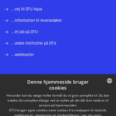
... vej til DTU Aqua
... information til leverandører
... et job på DTU
... andre institutter på DTU
... webmaster
Denne hjemmeside bruger
cookies
LINKEDIN
DANISH
Herunder kan du vælge hvilke formål du vil give samtykke til. Du kan
trække dit samtykke tilbage ved at trykke på det blå ikon nederst til
INSTAGRAM
DANISH
venstre på hjemmesiden.
DTU bruger egne cookies samt cookies fra tredjepart til statistik,
ENGLISH
præferencer, optimering og markedsføring. Læs om vores
FACEBOOK