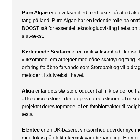
Pure Algae
er en virksomhed med fokus på at udvikle 
tang på land. Pure Algae har en ledende rolle på områ
BOOST stå for essentiel teknologiudvikling i relation 
slutvækst.
Kerteminde Seafarm
er en unik virksomhed i konsort
virksomhed, om arbejder med både skaldyr og tang. 
erfaring fra åbne farvande som Storebælt og vil bidra
metoder til slutvækst i havet.
Aliga
er landets største producent af mikroalger og har
af fotobioreaktorer, der bruges i produktionen af mikrola
projektet deres topmodel af en fotobioreaktor til rådig
tests.
Elentec
er en UK-baseret virksomhed udvikler nye me
med fokus på elektrokemisk vandbehandling. Elentec ha