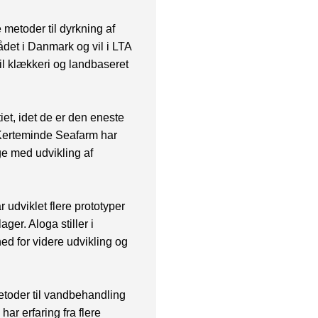
metoder til dyrkning af
det i Danmark og vil i LTA
til klækkeri og landbaseret
iet, idet de er den eneste
Kerteminde Seafarm har
ge med udvikling af
 udviklet flere prototyper
ger. Aloga stiller i
hed for videre udvikling og
toder til vandbehandling
r erfaring fra flere