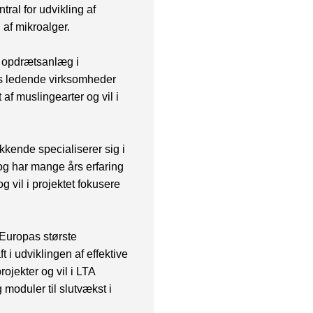
ral for udvikling af
 af mikroalger.
e opdrætsanlæg i
ets ledende virksomheder
 af muslingearter og vil i
kende specialiserer sig i
og har mange års erfaring
 vil i projektet fokusere
Europas største
 i udviklingen af effektive
rojekter og vil i LTA
oduler til slutvækst i