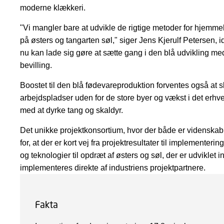
moderne klækkeri.
"Vi mangler bare at udvikle de rigtige metoder for hjemmeh
på østers og tangarten søl," siger Jens Kjerulf Petersen, i
nu kan lade sig gøre at sætte gang i den blå udvikling me
bevilling.
Boostet til den blå fødevareproduktion forventes også at
arbejdspladser uden for de store byer og vækst i det erhver
med at dyrke tang og skaldyr.
Det unikke projektkonsortium, hvor der både er videnskab o
for, at der er kort vej fra projektresultater til implementer
og teknologier til opdræt af østers og søl, der er udvikle
implementeres direkte af industriens projektpartnere.
Fakta