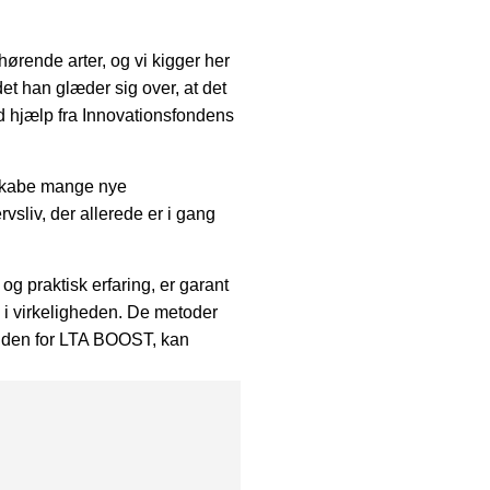
ørende arter, og vi kigger her
det han glæder sig over, at det
d hjælp fra Innovationsfondens
 skabe mange nye
vsliv, der allerede er i gang
g praktisk erfaring, er garant
ing i virkeligheden. De metoder
t inden for LTA BOOST, kan