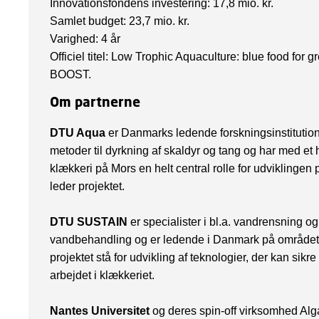
Innovationsfondens investering: 17,8 mio. kr.
Samlet budget: 23,7 mio. kr.
Varighed: 4 år
Officiel titel: Low Trophic Aquaculture: blue food for g
BOOST.
Om partnerne
DTU Aqua
er Danmarks ledende forskningsinstitution
metoder til dyrkning af skaldyr og tang og har med et he
klækkeri på Mors en helt central rolle for udvikling
leder projektet.
DTU SUSTAIN
er specialister i bl.a. vandrensning og 
vandbehandling og er ledende i Danmark på området
projektet stå for udvikling af teknologier, der kan sikr
arbejdet i klækkeriet.
Nantes Universitet
og deres spin-off virksomhed Alg