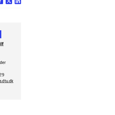
lf
der
 29
.dtu.dk