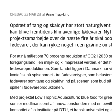
ONSDAG 22 MAR 23
af
Anne Trap-Lind
Opdræt af tang og skaldyr har stort naturgivent
kan blive fremtidens klimavenlige fødevarer. Nyt 
projektsamarbejde over de næste fire år skal boo
fødevarer, der kan rykke noget i den grønne omsti
For at nå målet om 70 procents reduktion af CO2 i 2030 og
foregangsland i en miljø- og klimapresset verden, er det h
fødevareproduktionen. Som landet ligger i Danmark har vi 
kvotefisk på spisebordet - tre fødevaretyper, som belaste
fødevarer som tang og skaldyr ind på scenen som bud på
spiller i fødevareproduktionen.
Med projektet Low Trophic Aquaculture: blue food for gre
som er medfinansieret af Innovationsfonden med en bevillin
konsortiet af to institutter på DTU, et fransk universitet og