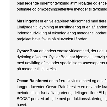
plan ledende indenfor dyrkning af mikroalger og er cent
optimale og omkostningseffektive metoder til dyrkning
Muslingeriet
er en veletableret virksomhed med fler
Limfjorden til dyrkning af muslinger og er en af land
indenfor udvikling af teknologier og metoder til opdræt
projektet have fokus på slutvækst i fjorden.
Oyster Boat
er landets eneste virksomhed, der udeluk
dyrkning af østers. Oyster Boat har hjemme i Lemvig 
med udvikling af metoder specialiseret østersopdræt og
på metoder til slutvækst.
Ocean Rainforest
er en færøsk virksomhed og en af 
tangproducenter. Ocean Rainforest er en drivende kraft
metoder til opdræt af tangarter og deltager i flere EU-p
BOOST primært arbejde med produktionsskalering og m
havet.