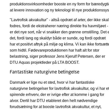
produktionsvirksomheder booste en ny form for bæredygti
at levere innovation og ny teknologi til nye produktionssy
"Lavtrofisk akvakultur" - altså opdræt af arter, der ikke skal
fodres, fordi de ekstraherer næring direkte fra havmiljøet -
er det nye sort, når vi snakker den grønne omstilling. Det 
det, fordi tang og skaldyr både er sunde, og fordi opdræt
har et positivt aftryk på miljø og klima. Vi kan ikke fortsætt
som hidtil. Fødevareproduktionen har haft alt for stor
belastning, siger professor Jens Kjerulf Petersen, der er
DTU Aquas projektleder på LTA BOOST.
Fantastiske naturgivne betingelse
Danmark er lige nu et sted, hvor vi har fantastiske
naturgivne betingelser for lavtrofisk akvakultur, og vi har e
spirende erhverv, der er ivrige efter at komme i gang for
alvor. Dertil har DTU etableret den helt nødvendige
forudsætning for at booste lavtrofisk akvakultur, et nyt,