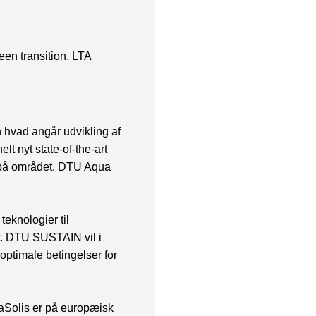
reen transition, LTA
 hvad angår udvikling af
lt nyt state-of-the-art
en på området. DTU Aqua
teknologier til
. DTU SUSTAIN vil i
e optimale betingelser for
aSolis er på europæisk