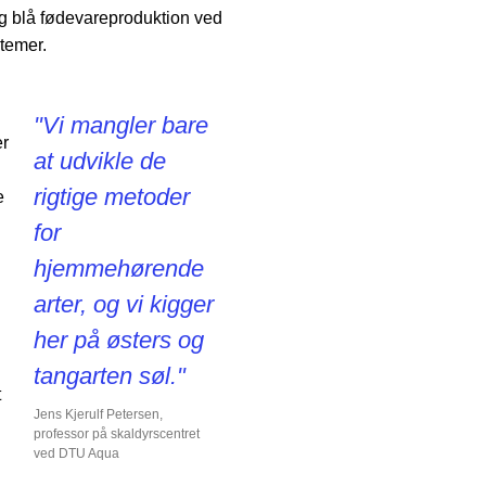
g blå fødevareproduktion ved
stemer.
"Vi mangler bare
er
at udvikle de
rigtige metoder
e
for
hjemmehørende
arter, og vi kigger
her på østers og
tangarten søl."
t
Jens Kjerulf Petersen,
professor på skaldyrscentret
ved DTU Aqua