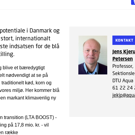
 potentiale i Danmark og
stort, internationalt
KONTAKT
ste indsatsen for de blå
Jens Kjeru
lling.
Petersen
Professor,
 blive et bæredygtigt
Sektionsle
elt nødvendigt at se på
DTU Aqua
traditionelt kød, korn og
61 22 24
r vores miljø. Her kommer blå
jekjp@aqua
 en markant klimavenlig ny
en transition (LTA BOOST) -
g på 17,8 mio. kr. - vil
 en række