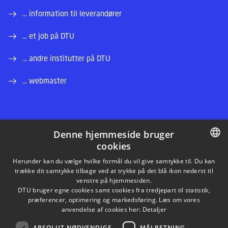
... information til leverandører
... et job på DTU
... andre institutter på DTU
... webmaster
Denne hjemmeside bruger
cookies
LINKEDIN
DANISH
Herunder kan du vælge hvilke formål du vil give samtykke til. Du kan
trække dit samtykke tilbage ved at trykke på det blå ikon nederst til
INSTAGRAM
DANISH
venstre på hjemmesiden.
DTU bruger egne cookies samt cookies fra tredjepart til statistik,
ENGLISH
præferencer, optimering og markedsføring. Læs om vores
FACEBOOK
anvendelse af cookies her:
Detaljer
ABSOLUT NØDVENDIGE
MÅLRETNING
YOUTUBE