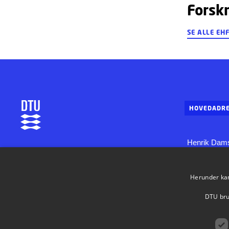
Forsk
SE ALLE EH
HOVEDADRE
Henrik Dams
DTU Aqua
Bygning 202
Institut for Akvatiske Ressourcer
2800 Konge
Herunder kan 
Tlf. 35 88 33
aqua@aqua.
DTU brug