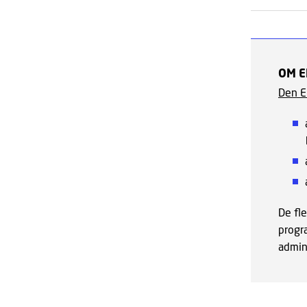
OM E
Den E
De fl
progr
admini