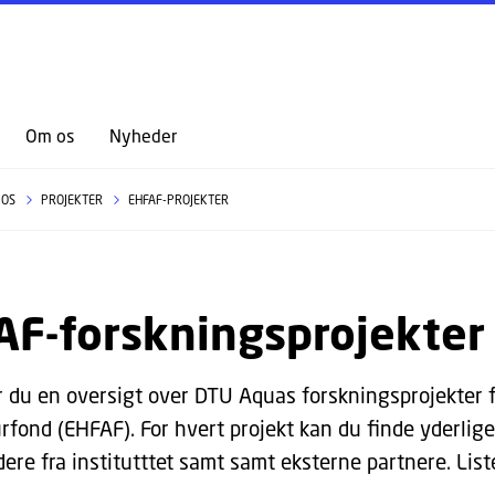
GÅ TIL PRIMÆRT INDHOLD (TRYK ENTER).
Om os
Nyheder
 OS
PROJEKTER
EHFAF-PROJEKTER
AF-forskningsprojekter
r du en oversigt over DTU Aquas forskningsprojekter f
rfond (EHFAF). For hvert projekt kan du finde yderlig
ere fra institutttet samt samt eksterne partnere. List