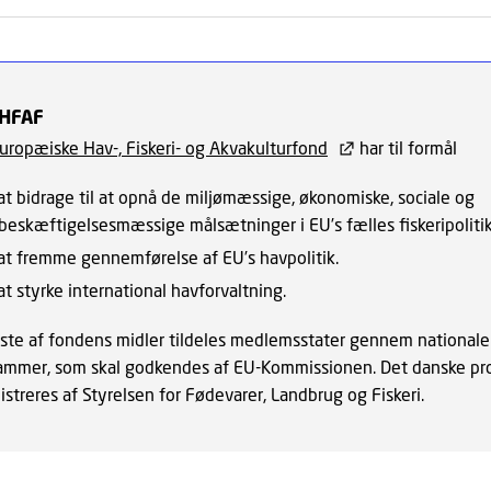
HFAF
uropæiske Hav-, Fiskeri- og Akvakulturfond
har til formål
at bidrage til at opnå de miljømæssige, økonomiske, sociale og
beskæftigelsesmæssige målsætninger i EU’s fælles fiskeripolitik
at fremme gennemførelse af EU’s havpolitik.
at styrke international havforvaltning.
este af fondens midler tildeles medlemsstater gennem nationale
ammer, som skal godkendes af EU-Kommissionen. Det danske p
streres af Styrelsen for Fødevarer, Landbrug og Fiskeri.