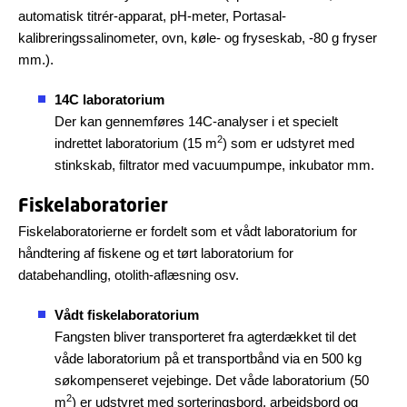
automatisk titrér-apparat, pH-meter, Portasal-
kalibreringssalinometer, ovn, køle- og fryseskab, -80 g fryser
mm.).
14C laboratorium
Der kan gennemføres 14C-analyser i et specielt
2
indrettet laboratorium (15 m
) som er udstyret med
stinkskab, filtrator med vacuumpumpe, inkubator mm.
Fiskelaboratorier
Fiskelaboratorierne er fordelt som et vådt laboratorium for
håndtering af fiskene og et tørt laboratorium for
databehandling, otolith-aflæsning osv.
Vådt fiskelaboratorium
Fangsten bliver transporteret fra agterdækket til det
våde laboratorium på et transportbånd via en 500 kg
søkompenseret vejebinge. Det våde laboratorium (50
2
m
) er udstyret med sorteringsbord, arbejdsbord og