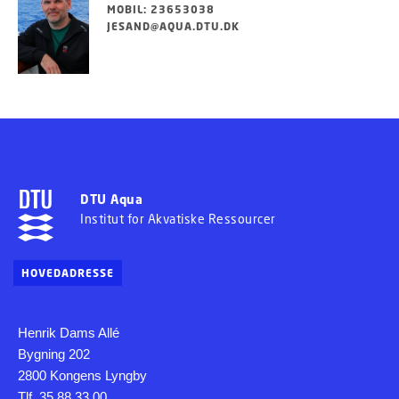
MOBIL: 23653038
JESAND@AQUA.DTU.DK
DTU Aqua
Institut for Akvatiske Ressourcer
HOVEDADRESSE
Henrik Dams Allé
Bygning 202
2800 Kongens Lyngby
Tlf. 35 88 33 00