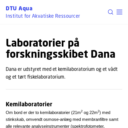
GÅ TIL PRIMÆRT INDHOLD (TRYK ENTER).
DTU Aqua
Institut for Akvatiske Ressourcer
Laboratorier på
forskningsskibet Dana
Dana er udstyret med et kemilaboratorium og et vådt
og et tørt fiskelaboratorium.
Kemilaboratorier
2
2
Om bord er der to kemilaboratorier (21m
og 22m
) med
stinkskab, omvendt osmose-anlæg med membranfiltre samt
alle relevante analyseinstrumenter (spektrofotometer,