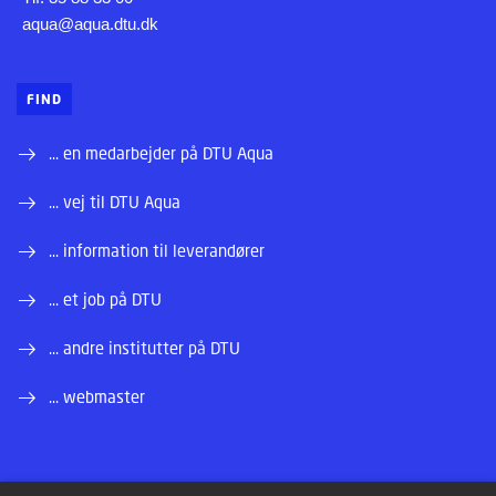
aqua@aqua.dtu.dk
FIND
... en medarbejder på DTU Aqua
... vej til DTU Aqua
... information til leverandører
... et job på DTU
... andre institutter på DTU
... webmaster