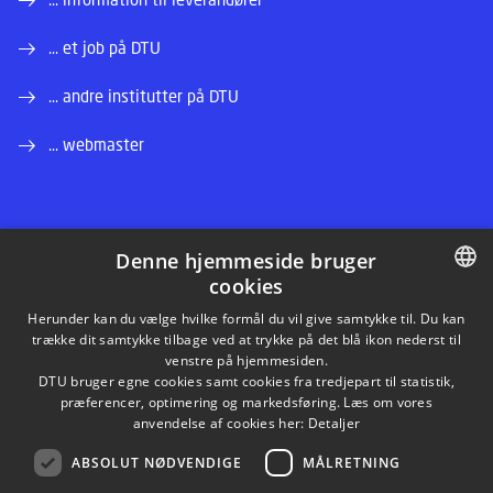
... et job på DTU
... andre institutter på DTU
... webmaster
Denne hjemmeside bruger
cookies
LINKEDIN
DANISH
Herunder kan du vælge hvilke formål du vil give samtykke til. Du kan
trække dit samtykke tilbage ved at trykke på det blå ikon nederst til
INSTAGRAM
DANISH
venstre på hjemmesiden.
DTU bruger egne cookies samt cookies fra tredjepart til statistik,
ENGLISH
præferencer, optimering og markedsføring. Læs om vores
FACEBOOK
anvendelse af cookies her:
Detaljer
ABSOLUT NØDVENDIGE
MÅLRETNING
YOUTUBE