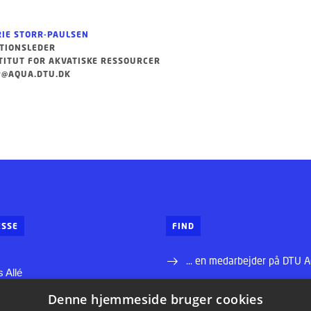
IE STORR-PAULSEN
TIONSLEDER
TITUT FOR AKVATISKE RESSOURCER
@AQUA.DTU.DK
SSE
FIND
... en medarbejder på DTU 
 Allé
... vej til DTU Aqua
Denne hjemmeside bruger cookies
ns Lyngby