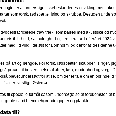
d togtet er at undersøge fiskebestandenes udvikling med fokus
earter som torsk, rødspætte, ising og skrubbe. Desuden unde
vet.
ybdestratificerede trawltræk, som parres med akustiske og hyd
vandets iltforhold, saltholdighed og temperatur. I efteråret 2024 vi
åder med iltsvind lige øst for Bornholm, og derfor følges denne 
s på art og længde. For torsk, rødspætter, skrubber, isinger, pi
også prøver til bestemmelse af alder, køn, modenhed og vægt. D
gså blevet undersøgt for at se, om der er tale om en oprindelig ’
t fra den vestlige Østersø.
tes til specielle formål såsom undersøgelse af forekomsten af bl.
bergople samt hjemmehørende gopler og plankton.
ata til?