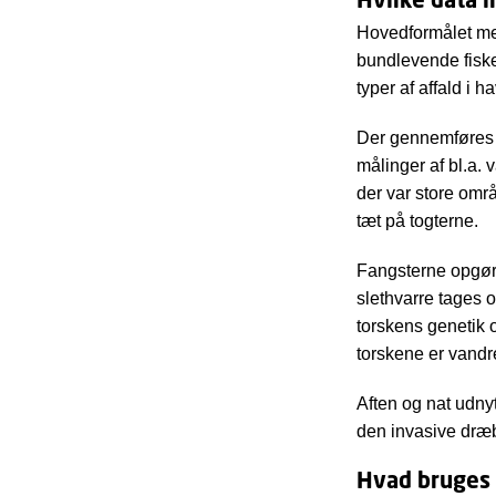
Hovedformålet me
bundlevende fisk
typer af affald i ha
Der gennemføres d
målinger af bl.a. 
der var store omr
tæt på togterne.
Fangsterne opgøre
slethvarre tages 
torskens genetik o
torskene er vandre
Aften og nat udnyt
den invasive dræ
Hvad bruges d