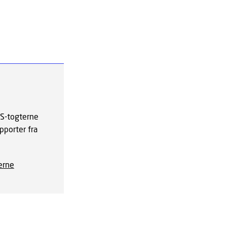
TS-togterne
pporter fra
erne