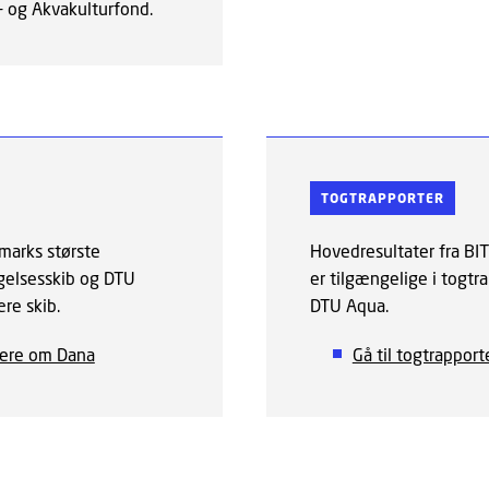
i- og Akvakulturfond.
TOGTRAPPORTER
marks største
Hovedresultater fra BI
elsesskib og DTU
er tilgængelige i togtra
re skib.
DTU Aqua.
ere om Dana
Gå til togtrapport