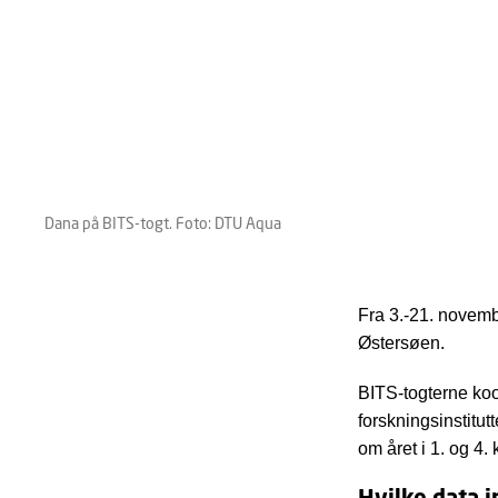
Dana på BITS-togt. Foto: DTU Aqua
Fra 3.-21. novemb
Østersøen.
BITS-togterne ko
forskningsinstitu
om året i 1. og 4.
Hvilke data 