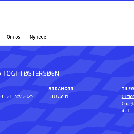
GÅ TIL PRIMÆRT INDHOLD (TRYK ENTER).
Om os
Nyheder
 TOGT I ØSTERSØEN
ARRANGØR
TILF
00 - 21. nov 2025
DTU Aqua
Outlo
Googl
iCal