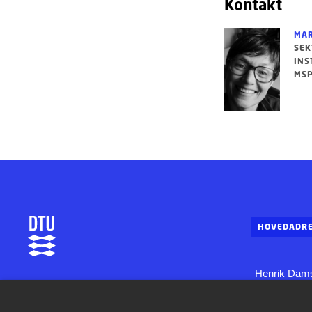
Kontakt
MAR
SEK
INS
MSP
HOVEDADRE
Henrik Dams
DTU Aqua
Bygning 202
Institut for Akvatiske Ressourcer
2800 Konge