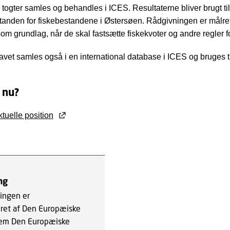
 togter samles og behandles i ICES. Resultaterne bliver brugt ti
standen for fiskebestandene i Østersøen. Rådgivningen er målre
 grundlag, når de skal fastsætte fiskekvoter og andre regler for
avet samles også i en international database i ICES og bruges ti
 nu?
tuelle position
ng
ingen er
ret af Den Europæiske
em Den Europæiske