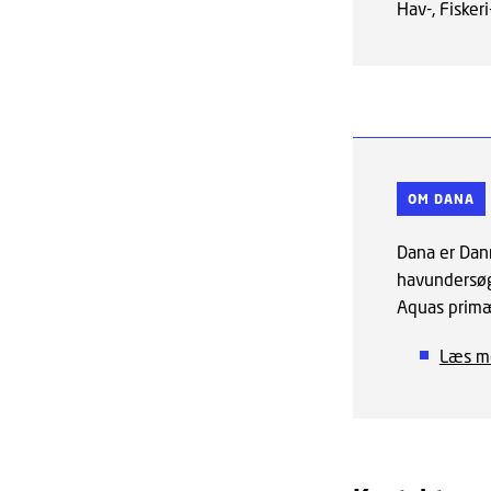
Hav-, Fisker
OM DANA
Dana er Dan
havundersøg
Aquas primæ
Læs m