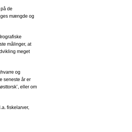
 på de
rsøges mængde og
rografiske
ste målinger, at
udvikling meget
ghvarre og
e seneste år er
østtorsk’, eller om
a. fiskelarver,