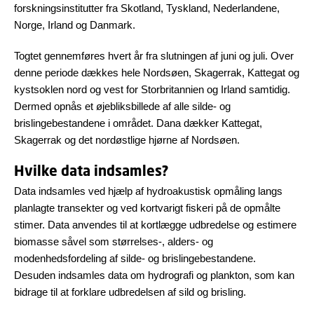
forskningsinstitutter fra Skotland, Tyskland, Nederlandene,
Norge, Irland og Danmark.
Togtet gennemføres hvert år fra slutningen af juni og juli. Over
denne periode dækkes hele Nordsøen, Skagerrak, Kattegat og
kystsoklen nord og vest for Storbritannien og Irland samtidig.
Dermed opnås et øjebliksbillede af alle silde- og
brislingebestandene i området. Dana dækker Kattegat,
Skagerrak og det nordøstlige hjørne af Nordsøen.
Hvilke data indsamles?
Data indsamles ved hjælp af hydroakustisk opmåling langs
planlagte transekter og ved kortvarigt fiskeri på de opmålte
stimer. Data anvendes til at kortlægge udbredelse og estimere
biomasse såvel som størrelses-, alders- og
modenhedsfordeling af silde- og brislingebestandene.
Desuden indsamles data om hydrografi og plankton, som kan
bidrage til at forklare udbredelsen af sild og brisling.