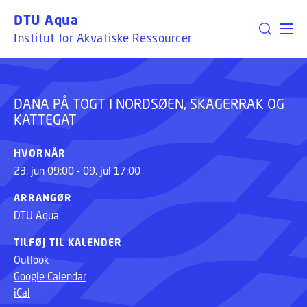
DANA PÅ TOGT I NORDSØEN, SKAGERRAK OG
GÅ TIL PRIMÆRT INDHOLD (TRYK ENTER).
DTU Aqua
KATTEGAT
Institut for Akvatiske Ressourcer
DANA PÅ TOGT I NORDSØEN, SKAGERRAK OG
KATTEGAT
HVORNÅR
23. jun 09:00 - 09. jul 17:00
ARRANGØR
DTU Aqua
TILFØJ TIL KALENDER
Outlook
Google Calendar
iCal