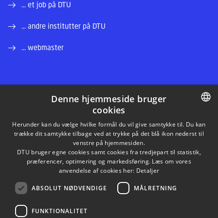
... et job på DTU
... andre institutter på DTU
... webmaster
Denne hjemmeside bruger
cookies
LINKEDIN
DANISH
Herunder kan du vælge hvilke formål du vil give samtykke til. Du kan
trække dit samtykke tilbage ved at trykke på det blå ikon nederst til
INSTAGRAM
DANISH
venstre på hjemmesiden.
DTU bruger egne cookies samt cookies fra tredjepart til statistik,
ENGLISH
præferencer, optimering og markedsføring. Læs om vores
FACEBOOK
anvendelse af cookies her:
Detaljer
ABSOLUT NØDVENDIGE
MÅLRETNING
YOUTUBE
FUNKTIONALITET