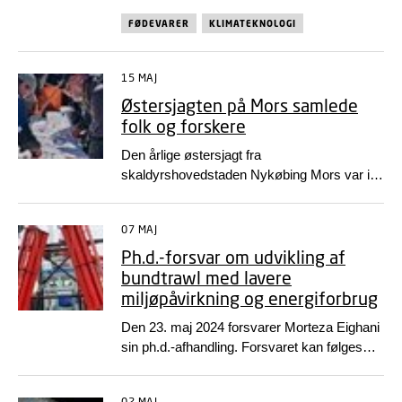
kan en ny illustreret guide til hajer og rokker
FØDEVARER
KLIMATEKNOLOGI
fra eksperterne på feltet fra...
15 MAJ
Østersjagten på Mors samlede
folk og forskere
Den årlige østersjagt fra
skaldyrshovedstaden Nykøbing Mors var i
år både tilrettelagt som den store kulinariske
dag og som et citizen science-event, hvor
07 MAJ
borgerne hjælper...
Ph.d.-forsvar om udvikling af
bundtrawl med lavere
miljøpåvirkning og energiforbrug
Den 23. maj 2024 forsvarer Morteza Eighani
sin ph.d.-afhandling. Forsvaret kan følges
online eller fysisk på DTU Hirtshals
Campus.
02 MAJ