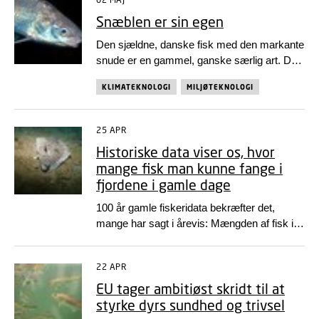
Snæblen er sin egen
Den sjældne, danske fisk med den markante
snude er en gammel, ganske særlig art. Det
hævder et nyt studie, som DTU Aqua har
KLIMATEKNOLOGI
MILJØTEKNOLOGI
deltaget i, trykt i Molecular Ecology. Og...
25 APR
Historiske data viser os, hvor
mange fisk man kunne fange i
fjordene i gamle dage
100 år gamle fiskeridata bekræfter det,
mange har sagt i årevis: Mængden af fisk i
danske fjorde er faldet markant. DTU Aqua
har set på særligt bestanden af skrubber...
22 APR
EU tager ambitiøst skridt til at
styrke dyrs sundhed og trivsel