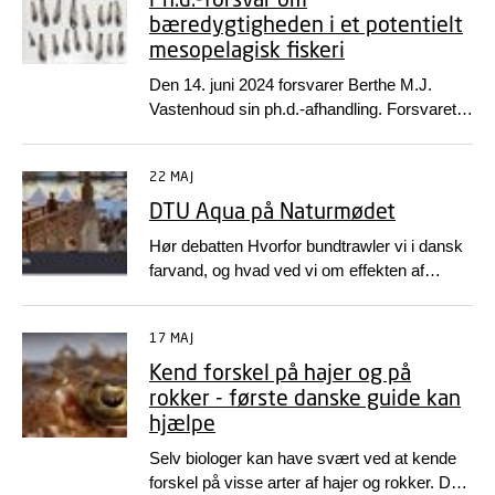
bæredygtigheden i et potentielt
mesopelagisk fiskeri
Den 14. juni 2024 forsvarer Berthe M.J.
Vastenhoud sin ph.d.-afhandling. Forsvaret
kan følges online eller fysisk på DTU Lyngby
Campus.
22 MAJ
DTU Aqua på Naturmødet
Hør debatten Hvorfor bundtrawler vi i dansk
farvand, og hvad ved vi om effekten af
fiskeriet? Oplæg om Fiskeri og
biodiversitet og om green washing ved hav
17 MAJ
og kyst, når...
Kend forskel på hajer og på
rokker - første danske guide kan
hjælpe
Selv biologer kan have svært ved at kende
forskel på visse arter af hajer og rokker. Det