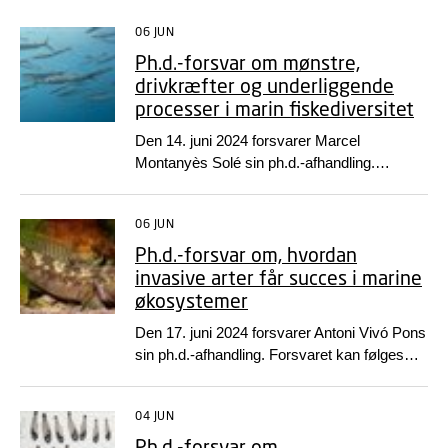
06 JUN
Ph.d.-forsvar om mønstre,
drivkræfter og underliggende
VÆLG INTERVAL
processer i marin fiskediversitet
Den 14. juni 2024 forsvarer Marcel
Montanyès Solé sin ph.d.-afhandling.
Forsvaret kan følges online eller fysisk på
DTU Lyngby Campus.
06 JUN
Ph.d.-forsvar om, hvordan
invasive arter får succes i marine
økosystemer
Den 17. juni 2024 forsvarer Antoni Vivó Pons
sin ph.d.-afhandling. Forsvaret kan følges
online eller fysisk på DTU Lyngby Campus.
04 JUN
Ph.d.-forsvar om