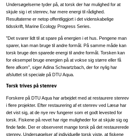
Undersøgelserne tyder på, at torsk der har mulighed for at
skjule sig i et stenrev, har mere energi til rådighed.
Resultaterne er netop offentliggjort i det videnskabelige
tidsskrift, Marine Ecology Progress Series.
”Det svarer lidt til at spare på energien i et hus. Pengene man
sparer, kan man bruge til andre formål. På samme måde kan
torsk bruge den sparede energi til andre formål. Torsken kan
for eksempel bruge energien på at vokse sig større eller få
flere afkom”, siger Adina Schwartzbach, der for nylig har
afsluttet sit speciale på DTU Aqua.
Torsk trives på stenrev
Forskere på DTU Aqua har arbejdet med at restaurere stenrev
i flere projekter. Efter restaurering af et stenrev ved Læsø har
det vist sig, at de nye rev fungerer som et godt levested for
torsk. Fiskene på revet har rige muligheder for at skjule sig og
finde føde. Der er observeret mange torsk på det restaurerede
stenrev. Undersøgelser af individuelle torsk viste, at fiskene