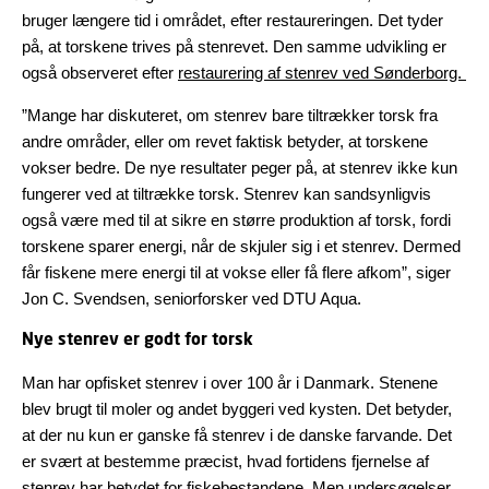
bruger længere tid i området, efter restaureringen. Det tyder
på, at torskene trives på stenrevet. Den samme udvikling er
også observeret efter
restaurering af stenrev ved Sønderborg.
”Mange har diskuteret, om stenrev bare tiltrækker torsk fra
andre områder, eller om revet faktisk betyder, at torskene
vokser bedre. De nye resultater peger på, at stenrev ikke kun
fungerer ved at tiltrække torsk. Stenrev kan sandsynligvis
også være med til at sikre en større produktion af torsk, fordi
torskene sparer energi, når de skjuler sig i et stenrev. Dermed
får fiskene mere energi til at vokse eller få flere afkom”, siger
Jon C. Svendsen, seniorforsker ved DTU Aqua.
Nye stenrev er godt for torsk
Man har opfisket stenrev i over 100 år i Danmark. Stenene
blev brugt til moler og andet byggeri ved kysten. Det betyder,
at der nu kun er ganske få stenrev i de danske farvande. Det
er svært at bestemme præcist, hvad fortidens fjernelse af
stenrev har betydet for fiskebestandene. Men undersøgelser