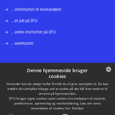
... information til leverandører
... et job på DTU
... andre institutter på DTU
... webmaster
Denne hjemmeside bruger
cookies
LINKEDIN
DANISH
Herunder kan du vælge hvilke formål du vil give samtykke til. Du kan
trække dit samtykke tilbage ved at trykke på det blå ikon nederst til
INSTAGRAM
DANISH
venstre på hjemmesiden.
DTU bruger egne cookies samt cookies fra tredjepart til statistik,
ENGLISH
præferencer, optimering og markedsføring. Læs om vores
FACEBOOK
anvendelse af cookies her:
Detaljer