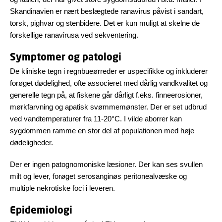
Skandinavien er nært beslægtede ranavirus påvist i sandart,
torsk, pighvar og stenbidere. Det er kun muligt at skelne de
forskellige ranavirusa ved sekventering.
Symptomer og patologi
De kliniske tegn i regnbueørreder er uspecifikke og inkluderer
forøget dødelighed, ofte associeret med dårlig vandkvalitet og
generelle tegn på, at fiskene går dårligt f.eks. finneerosioner,
mørkfarvning og apatisk svømmemønster. Der er set udbrud
ved vandtemperaturer fra 11-20°C. I vilde aborrer kan
sygdommen ramme en stor del af populationen med høje
dødeligheder.
Der er ingen patognomoniske læsioner. Der kan ses svullen
milt og lever, forøget serosanginøs peritonealvæske og
multiple nekrotiske foci i leveren.
Epidemiologi