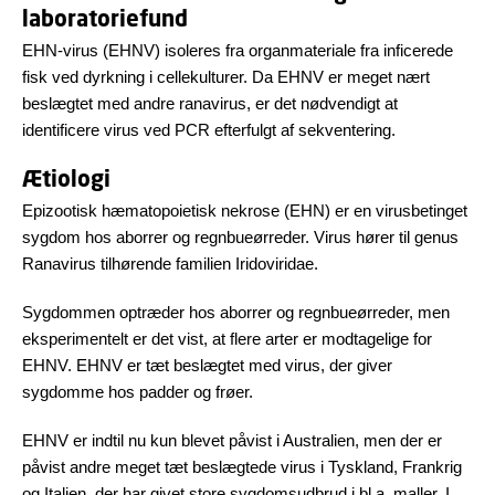
laboratoriefund
EHN-virus (EHNV) isoleres fra organmateriale fra inficerede
fisk ved dyrkning i cellekulturer. Da EHNV er meget nært
beslægtet med andre ranavirus, er det nødvendigt at
identificere virus ved PCR efterfulgt af sekventering.
Ætiologi
Epizootisk hæmatopoietisk nekrose (EHN) er en virusbetinget
sygdom hos aborrer og regnbueørreder. Virus hører til genus
Ranavirus tilhørende familien Iridoviridae.
Sygdommen optræder hos aborrer og regnbueørreder, men
eksperimentelt er det vist, at flere arter er modtagelige for
EHNV. EHNV er tæt beslægtet med virus, der giver
sygdomme hos padder og frøer.
EHNV er indtil nu kun blevet påvist i Australien, men der er
påvist andre meget tæt beslægtede virus i Tyskland, Frankrig
og Italien, der har givet store sygdomsudbrud i bl.a. maller. I