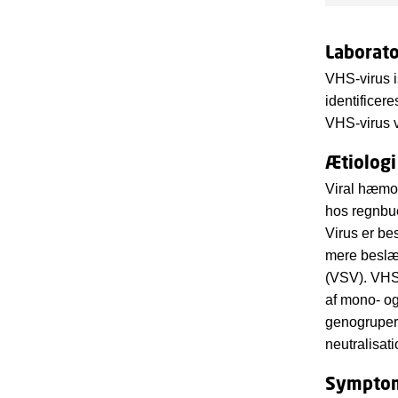
Laborato
VHS-virus is
identificer
VHS-virus 
Ætiologi
Viral hæmo
hos regnbue
Virus er be
mere beslæ
(VSV). VHSV
af mono- og
genogruper,
neutralisat
Symptom