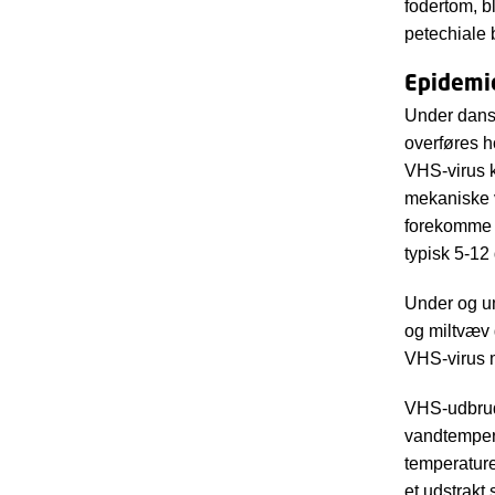
fodertom, b
petechiale 
Epidemi
Under dans
overføres h
VHS-virus k
mekaniske v
forekomme o
typisk 5-12
Under og umi
og miltvæv g
VHS-virus 
VHS-udbrud 
vandtempera
temperature
et udstrakt