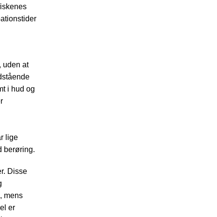
fiskenes
ationstider
, uden at
udstående
t i hud og
r
r lige
d berøring.
r. Disse
g
n, mens
el er