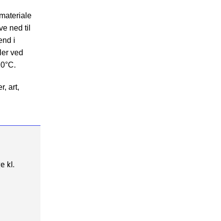
nmateriale
ve ned til
end i
ler ved
10°C.
, art,
e kl.