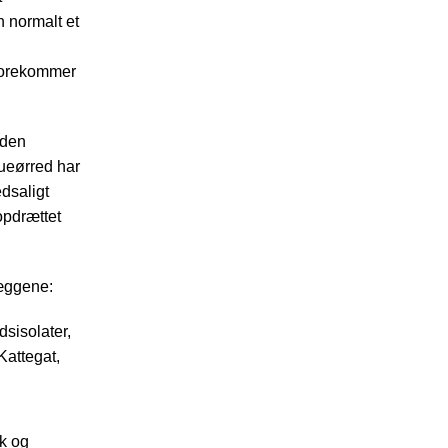
 normalt et
forekommer
 den
bueørred har
dsaligt
 opdrættet
læggene:
sisolater,
Kattegat,
ak og