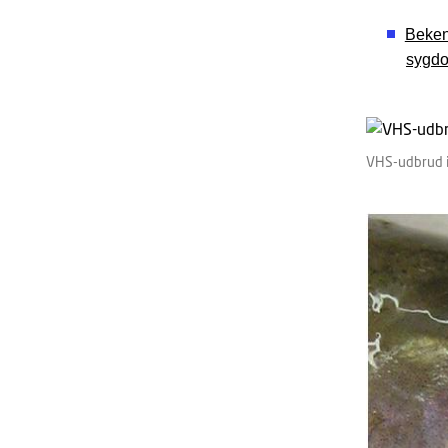
Beken
sygdo
VHS-udbrud i