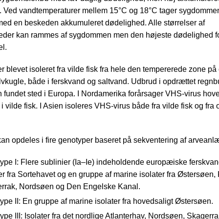
. Ved vandtemperaturer mellem 15°C og 18°C tager sygdommen
 med en beskeden akkumuleret dødelighed. Alle størrelser af
eder kan rammes af sygdommen men den højeste dødelighed 
el.
r blevet isoleret fra vilde fisk fra hele den tempererede zone på
lvkugle, både i ferskvand og saltvand. Udbrud i opdrættet regn
un fundet sted i Europa. I Nordamerika forårsager VHS-virus hove
 vilde fisk. I Asien isoleres VHS-virus både fra vilde fisk og fra
an opdeles i fire genotyper baseret på sekventering af arvean
pe I: Flere sublinier (Ia–Ie) indeholdende europæiske ferskvand
er fra Sortehavet og en gruppe af marine isolater fra Østersøen, 
rrak, Nordsøen og Den Engelske Kanal.
pe II: En gruppe af marine isolater fra hovedsaligt Østersøen.
pe III: Isolater fra det nordlige Atlanterhav, Nordsøen, Skagerr