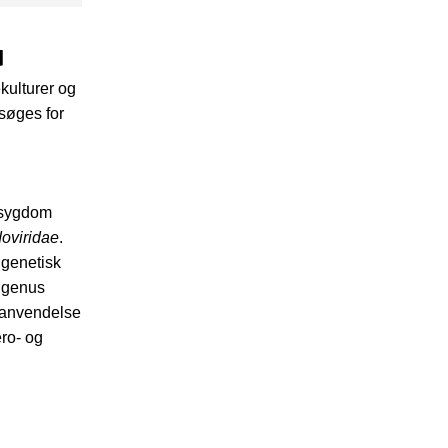
d
ekulturer og
søges for
 sygdom
oviridae
.
 genetisk
s genus
 anvendelse
ero- og