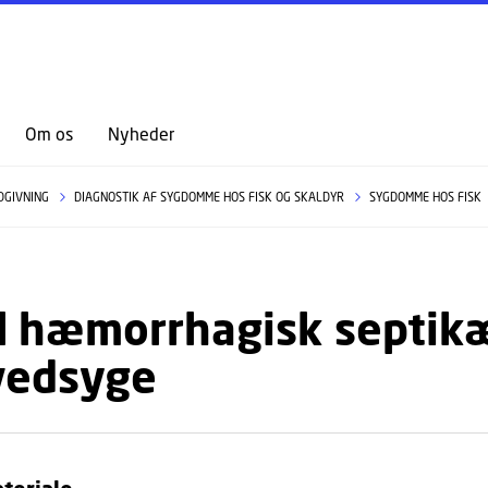
GÅ TIL PRIMÆRT INDHOLD (TRYK ENTER).
Om os
Nyheder
DGIVNING
DIAGNOSTIK AF SYGDOMME HOS FISK OG SKALDYR
SYGDOMME HOS FISK
l hæmorrhagisk septik
vedsyge