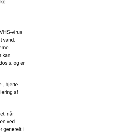
ske
 VHS-virus
t vand.
erne
n kan
dosis, og er
-, hjerte-
lering af
et, når
len ved
 generelt i
t