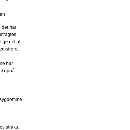
ien
g der har
etragtes
lige del af
egistreret
ne har
 at opnå
me sygdomme
es straks.