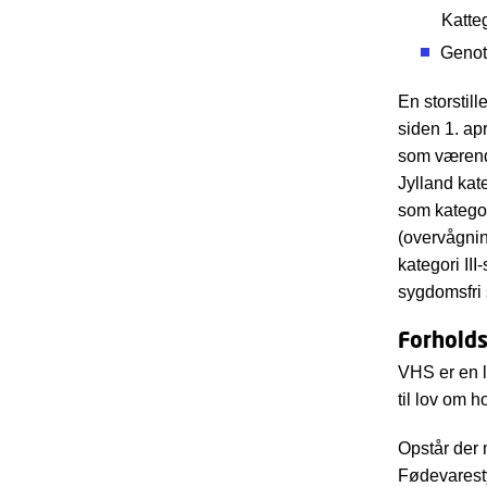
Katteg
Genoty
En storstill
siden 1. ap
som værende
Jylland kate
som kategor
(overvågnin
kategori III
sygdomsfri 
Forholds
VHS er en 
til lov om 
Opstår der 
Fødevaresty