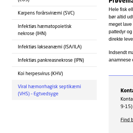
Prøvema
Hele fisk e
Karpens forårsviræmi (SVC)
bør altid ud
meget lave 
Infektiøs hæmatopoietisk
pattedyr og
nekrose (IHN)
direkte lev
Infektiøs lakseanæmi (ISA/ILA)
Indsendt ma
Infektiøs pankreasnekrose (IPN)
anamnese o
Koi herpesvirus (KHV)
Viral hæmorrhagisk septikæmi
Kont
(VHS) – Egtvedsyge
Konta
9-15) 
Find 