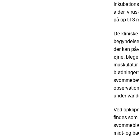
Inkubations
alder, viru
på op til 3 
De kliniske 
begyndelsen
der kan på
øjne, blege
muskulatur.
blødningern
svømmebevæ
observatione
under vando
Ved opklipn
findes som r
svømmeblære
midt- og ba