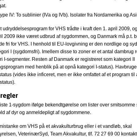
at.
pe IV: To sublinier (IVa og IVb). Isolater fra Nordamerika og As
et udryddelsesprogram for VHS trådte i kraft den 1. april 2009, o
ril 2009 ikke været udbrud af sygdommen, og Danmark må p.t. b
 fri for VHS. I henhold til EU-lovgivning er den nordlige og syd
gori I (sygdomsfri). Imellem disse to zoner er et antal dambrug r
i I-segmenter. Resten af Danmark er registreret som kategori II
gsprogram med henblik på at opnå kategori I-status). Havbruge
-status (vides ikke inficeret, men er ikke omfattet af et program til
status).
regler
liste 1-sygdom ifølge bekendtgørelse om lister over smitsom
hold af dyr og anmeldepligt af sygdommene.
mistanke om VHS på et akvakulturbrug eller i et vandløb, skal
relsen, VeterinærSyd, Team Akvakultur, tlf. 72 27 69 00 kontakt