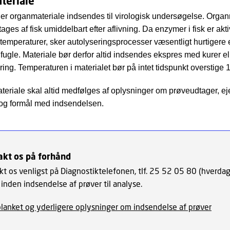
teriale
ller organmateriale indsendes til virologisk undersøgelse. Orga
tages af fisk umiddelbart efter aflivning. Da enzymer i fisk er akti
temperaturer, sker autolyseringsprocesser væsentligt hurtigere 
 fugle. Materiale bør derfor altid indsendes ekspres med kurer el
ering. Temperaturen i materialet bør på intet tidspunkt overstige 
teriale skal altid medfølges af oplysninger om prøveudtager, ejer
g formål med indsendelsen.
akt os på forhånd
kt os venligst på Diagnostiktelefonen, tlf. 25 52 05 80 (hverdag
inden indsendelse af prøver til analyse.
blanket og yderligere oplysninger om indsendelse af prøver