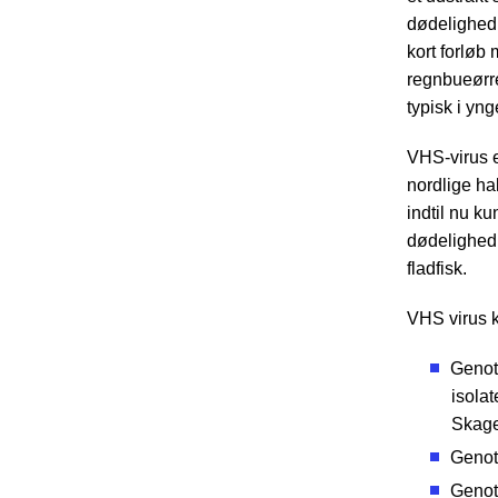
dødelighed
kort forløb
regnbueørr
typisk i yng
VHS-virus e
nordlige ha
indtil nu k
dødelighed i
fladfisk.
VHS virus k
Genoty
isolat
Skage
Genoty
Genoty