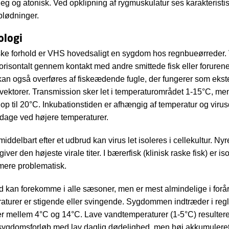
leg og atonisk. Ved opklipning af rygmuskulatur ses karakteristi
blødninger.
ologi
ke forhold er VHS hovedsaligt en sygdom hos regnbueørreder.
orisontalt gennem kontakt med andre smittede fisk eller forurene
an også overføres af fiskeædende fugle, der fungerer som ekst
ektorer. Transmission sker let i temperaturområdet 1-15°C, me
p til 20°C. Inkubationstiden er afhængig af temperatur og virus
 dage ved højere temperaturer.
ddelbart efter et udbrud kan virus let isoleres i cellekultur. Nyre
iver den højeste virale titer. I bærerfisk (klinisk raske fisk) er iso
mere problematisk.
kan forekomme i alle sæsoner, men er mest almindelige i forår
turer er stigende eller svingende. Sygdommen indtræder i reg
r mellem 4°C og 14°C. Lave vandtemperaturer (1-5°C) resulterer
 sygdomsforløb med lav daglig dødelighed, men høj akkumulere