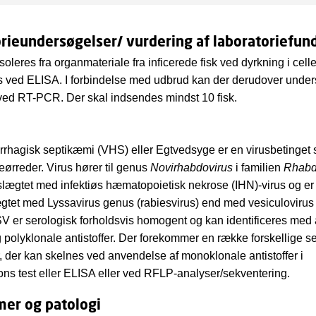
rieundersøgelser/ vurdering af laboratoriefun
oleres fra organmateriale fra inficerede fisk ved dyrkning i cell
es ved ELISA. I forbindelse med udbrud kan der derudover under
ved RT-PCR. Der skal indsendes mindst 10 fisk.
rrhagisk septikæmi (VHS) eller Egtvedsyge er en virusbetinget
ørreder. Virus hører til genus
Novirhabdovirus
i familien
Rhabd
slægtet med infektiøs hæmatopoietisk nekrose (IHN)-virus og er
gtet med Lyssavirus genus (rabiesvirus) end med vesiculoviru
 er serologisk forholdsvis homogent og kan identificeres med
 polyklonale antistoffer. Der forekommer en række forskellige s
 der kan skelnes ved anvendelse af monoklonale antistoffer i
ions test eller ELISA eller ved RFLP-analyser/sekventering.
er og patologi