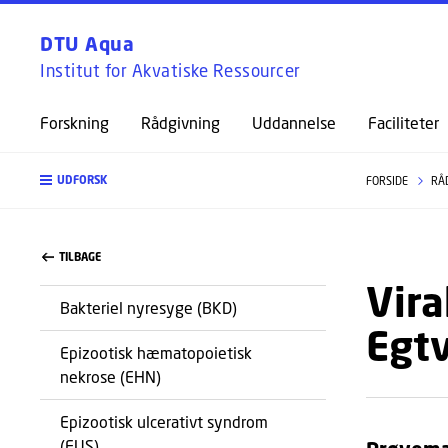
DTU Aqua
Institut for Akvatiske Ressourcer
Forskning
Rådgivning
Uddannelse
Faciliteter
UDFORSK
FORSIDE
RÅ
TILBAGE
Vira
Bakteriel nyresyge (BKD)
Egt
Epizootisk hæmatopoietisk
nekrose (EHN)
Epizootisk ulcerativt syndrom
(EUS)