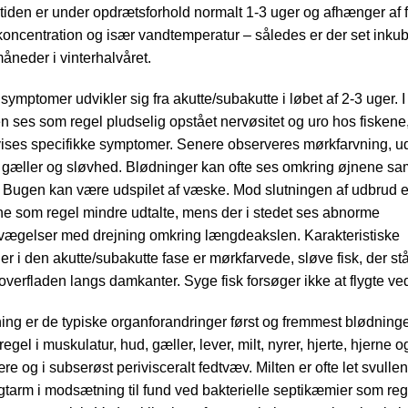
tiden er under opdrætsforhold normalt 1-3 uger og afhænger af 
skoncentration og især vandtemperatur – således er der set inkub
måneder i vinterhalvåret.
symptomer udvikler sig fra akutte/subakutte i løbet af 2-3 uger. I
 ses som regel pludselig opstået nervøsitet og uro hos fiskene
vises specifikke symptomer. Senere observeres mørkfarvning, 
 gæller og sløvhed. Blødninger kan ofte ses omkring øjnene sam
 Bugen kan være udspilet af væske. Mod slutningen af udbrud e
e som regel mindre udtalte, mens der i stedet ses abnorme
gelser med drejning omkring længdeakslen. Karakteristiske
r i den akutte/subakutte fase er mørkfarvede, sløve fisk, der stå
verfladen langs damkanter. Syge fisk forsøger ikke at flygte ve
ing er de typiske organforandringer først og fremmest blødninge
egel i muskulatur, hud, gæller, lever, milt, nyrer, hjerte, hjerne o
 og i subserøst perivisceralt fedtvæv. Milten er ofte let svulle
gtarm i modsætning til fund ved bakterielle septikæmier som reg