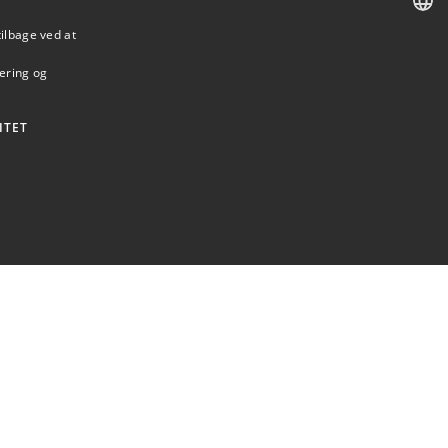
tilbage ved at
DANISH
mering og
DANISH
ENGLISH
ITET
bruges korrekt uden de absolut nødvendige cookies.
Aqua
... et job på DTU
... andre institutter på DTU
on på serveren.