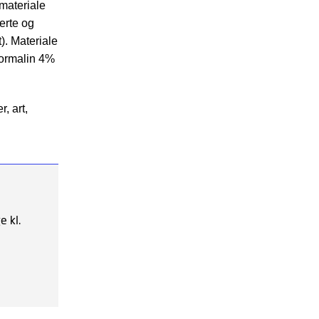
nmateriale
jerte og
. Materiale
 formalin 4%
, art,
e kl.