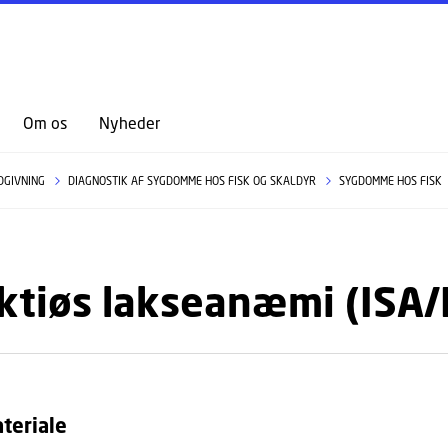
GÅ TIL PRIMÆRT INDHOLD (TRYK ENTER).
Om os
Nyheder
DGIVNING
DIAGNOSTIK AF SYGDOMME HOS FISK OG SKALDYR
SYGDOMME HOS FISK
ktiøs lakseanæmi (ISA/
teriale