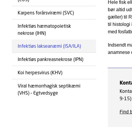
Hele fisk e
bør altid ud
Karpens forårsviræmi (SVC)
gæller) til
til histolo
Infektiøs hæmatopoietisk
med fosfatb
nekrose (IHN)
Indsendt ma
Infektiøs lakseanæmi (ISA/ILA)
anamnese o
Infektiøs pankreasnekrose (IPN)
Koi herpesvirus (KHV)
Kont
Viral hæmorrhagisk septikæmi
Konta
(VHS) – Egtvedsyge
9-15) 
Find 