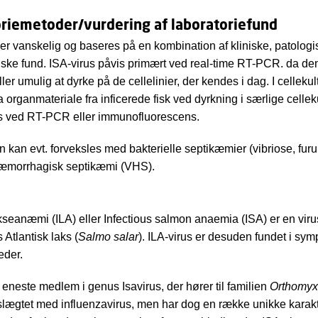
riemetoder/vurdering af laboratoriefund
r vanskelig og baseres på en kombination af kliniske, patologi
iske fund. ISA-virus påvis primært ved real-time RT-PCR. da den
ler umulig at dyrke på de cellelinier, der kendes i dag. I cellekul
a organmateriale fra inficerede fisk ved dyrkning i særlige cellek
es ved RT-PCR eller immunofluorescens.
an evt. forveksles med bakterielle septikæmier (vibriose, fur
 hæmorrhagisk septikæmi (VHS).
akseanæmi (ILA) eller Infectious salmon anaemia (ISA) er en viru
Atlantisk laks (
Salmo salar
). ILA-virus er desuden fundet i sy
eder.
r eneste medlem i genus Isavirus, der hører til familien
Orthomyx
slægtet med influenzavirus, men har dog en række unikke karakte