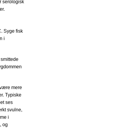
r serologisk
er.
. Syge fisk
n i
 smittede
r sygdommen
 være mere
er. Typiske
et ses
ærkt svulne,
me i
, og