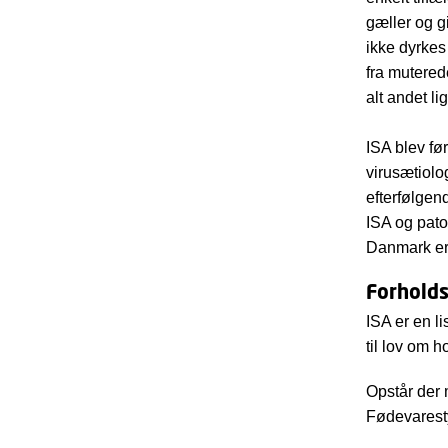
gæller og g
ikke dyrkes 
fra mutered
alt andet li
ISA blev fø
virus­ætiol
efterfølge
ISA og pato
Danmark er 
Forholds
ISA er en 
til lov om 
Opstår der 
Fødevaresty