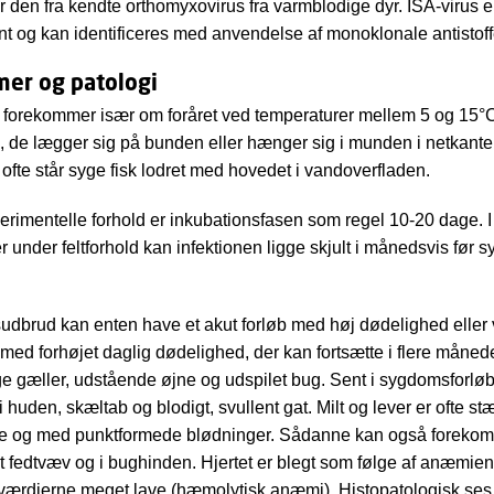
er den fra kendte orthomyxovirus fra varmblodige dyr. ISA-virus e
t og kan identificeres med anvendelse af monoklonale antistoff
er og patologi
forekommer især om foråret ved temperaturer mellem 5 og 15°C
e, de lægger sig på bunden eller hænger sig i munden i netkante
ofte står syge fisk lodret med hovedet i vandoverfladen.
rimentelle forhold er inkubationsfasen som regel 10-20 dage. I
r under feltforhold kan infektionen ligge skjult i månedsvis fø
dbrud kan enten have et akut forløb med høj dødelighed eller
 med forhøjet daglig dødelighed, der kan fortsætte i flere måned
ge gæller, udstående øjne og udspilet bug. Sent i sygdomsforløb
 huden, skæltab og blodigt, svullent gat. Milt og lever er ofte st
e og med punktformede blødninger. Sådanne kan også forekom
lt fedtvæv og i bughinden. Hjertet er blegt som følge af anæmien
værdierne meget lave (hæmolytisk anæmi). Histopatologisk ses