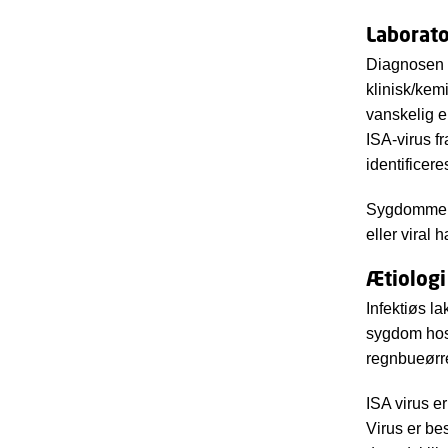
Laborato
Diagnosen e
klinisk/kem
vanskelig el
ISA-virus fr
identificer
Sygdommen k
eller viral
Ætiologi
Infektiøs l
sygdom hos 
regnbueørr
ISA virus e
Virus er be