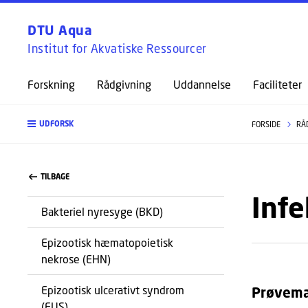
DTU Aqua
Institut for Akvatiske Ressourcer
Forskning
Rådgivning
Uddannelse
Faciliteter
UDFORSK
FORSIDE
RÅ
TILBAGE
Infe
Bakteriel nyresyge (BKD)
Epizootisk hæmatopoietisk
nekrose (EHN)
Epizootisk ulcerativt syndrom
Prøvema
(EUS)