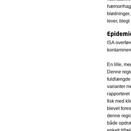
hæmorrhagi
blødninger,
lever, blegt
Epidemi
ISA overfør
kontaminer
En lille, m
Denne regio
fuldlængde 
varianter m
rapporteret
fisk med kl
blevet fores
denne regio
både opdræt
enkelt tilf