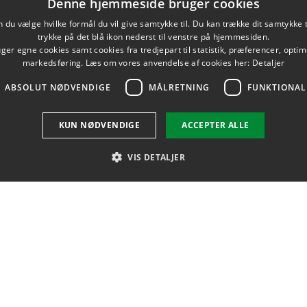
Denne hjemmeside bruger cookies
du vælge hvilke formål du vil give samtykke til. Du kan trække dit samtykke 
trykke på det blå ikon nederst til venstre på hjemmesiden.
er egne cookies samt cookies fra tredjepart til statistik, præferencer, opti
markedsføring. Læs om vores anvendelse af cookies her:
Detaljer
ABSOLUT NØDVENDIGE
MÅLRETNING
FUNKTIONAL
seanæmi (ISA) i atlantisk laks. Bemærk den mørkfarvede lever.
KUN NØDVENDIGE
ACCEPTER ALLE
VIS DETALJER
Absolut nødvendige
Målretning
Funktionalitet
SSE
FIND
de funktionalitet såsom brugerlogin og kontoadministration. Hjemmesiden kan ikke 
bsdato
Beskrivelse
... en medarbejder på DTU 
 Allé
ssion
Denne cookie sættes af Sitecore og gemmer sprog for det aktuelle websted.
... vej til DTU Aqua
ssion
ASP.Net_SessionId er en cookie, der bruges til at identificere brugerens sessi