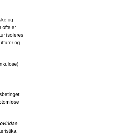
ske og
 ofte er
tur isoleres
ulturer og
unkulose)
sbetinget
mptomløse
oviridae
.
ristika,