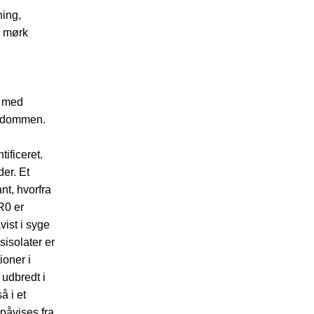
ning,
e mørk
t med
ygdommen.
ificeret.
der. Et
nt, hvorfra
R0 er
vist i syge
sisolater er
ioner i
 udbredt i
å i et
påvises fra