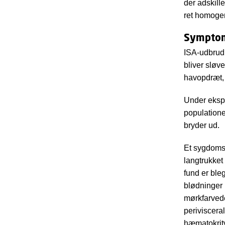
der adskill
ret homogen
Symptom
ISA-udbrud 
bliver sløv
havopdræt, 
Under ekspe
populatione
bryder ud.
Et sygdomsu
langtrukket
fund er ble
blødninger i
mørkfarved
periviscera
hæmatokrit