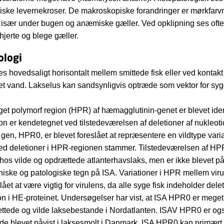
ske levernekroser. De makroskopiske forandringer er mørkfarv
 især under bugen og anæmiske gæller. Ved opklipning ses oft
 hjerte og blege gæller.
ologi
es hovedsaligt horisontalt mellem smittede fisk eller ved kontak
et vand. Lakselus kan sandsynligvis optræde som vektor for s
eget polymorf region (HPR) af hæmagglutinin-genet er blevet ident
n er kendetegnet ved tilstedeværelsen af deletioner af nukleoti
gen, HPR0, er blevet foreslået at repræsentere en vildtype varia
ed deletioner i HPR-regionen stammer. Tilstedeværelsen af HP
 hos vilde og opdrættede atlanterhavslaks, men er ikke blevet på
iniske og patologiske tegn på ISA. Variationer i HPR mellem viru
lået at være vigtig for virulens, da alle syge fisk indeholder delet
n i HE-proteinet. Undersøgelser har vist, at ISA HPR0 er meget
tede og vilde laksebestande i Nordatlanten. ISAV HPR0 er ogs
ælde blevet påvist i laksesmolt i Danmark. ISA HPR0 kan primært 