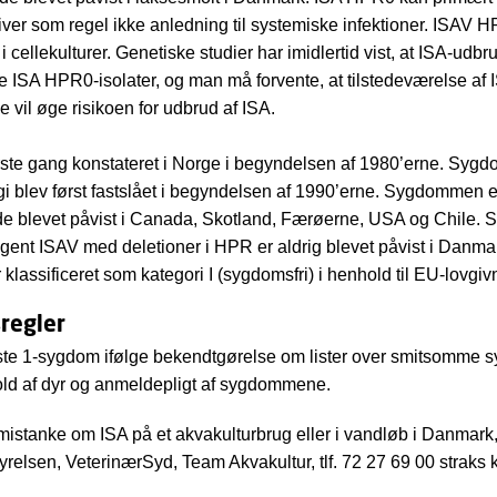
iver som regel ikke anledning til systemiske infektioner. ISAV 
i cellekulturer. Genetiske studier har imidlertid vist, at ISA-ud
e ISA HPR0-isolater, og man må forvente, at tilstedeværelse a
ge vil øge risikoen for udbrud af ISA.
rste gang konstateret i Norge i begyndelsen af 1980’erne. Sy
ogi blev først fastslået i begyndelsen af 1990’erne. Sygdommen e
nde blevet påvist i Canada, Skotland, Færøerne, USA og Chile
gent ISAV med deletioner i HPR er aldrig blevet påvist i Danma
klassificeret som kategori I (sygdomsfri) i henhold til EU-lovgiv
regler
liste 1-sygdom ifølge bekendtgørelse om lister over smitsomme
hold af dyr og anmeldepligt af sygdommene.
mistanke om ISA på et akvakulturbrug eller i vandløb i Danmark,
relsen, VeterinærSyd, Team Akvakultur, tlf. 72 27 69 00 straks 