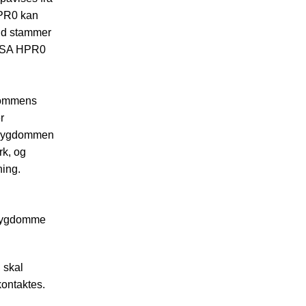
HPR0 kan
brud stammer
f ISA HPR0
gdommens
r
. Sygdommen
rk, og
ning.
 sygdomme
 skal
kontaktes.