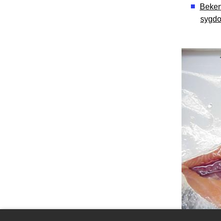
Beken
sygdo