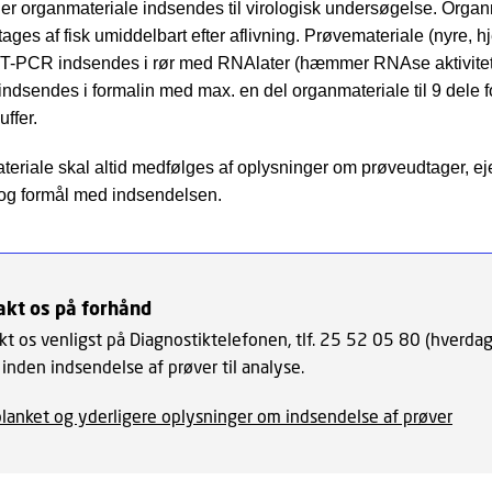
ller organmateriale indsendes til virologisk undersøgelse. Orga
tages af fisk umiddelbart efter aflivning. Prøvemateriale (nyre, h
 RT-PCR indsendes i rør med RNAlater (hæmmer RNAse aktivitet)
gi indsendes i formalin med max. en del organmateriale til 9 dele
uffer.
teriale skal altid medfølges af oplysninger om prøveudtager, ejer
g formål med indsendelsen.
akt os på forhånd
kt os venligst på Diagnostiktelefonen, tlf. 25 52 05 80 (hverdag
inden indsendelse af prøver til analyse.
blanket og yderligere oplysninger om indsendelse af prøver