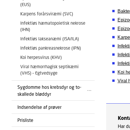
(EUS)
Bakte
Karpens forårsviræmi (SVC)
Epizo
Infektiøs hæmatopoietisk nekrose
Epizo
(IHN)
Karpe
Infektiøs lakseanæmi (ISA/ILA)
Infek
Infektiøs pankreasnekrose (IPN)
Infek
Koi herpesvirus (KHV)
Infek
Viral hæmorrhagisk septikæmi
Koi h
(VHS) – Egtvedsyge
Viral
Sygdomme hos krebsdyr og to-
skallede bløddyr
Indsendelse af prøver
Kont
Prisliste
Har d