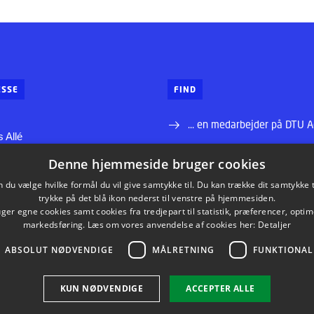
SSE
FIND
... en medarbejder på DTU 
 Allé
... vej til DTU Aqua
Denne hjemmeside bruger cookies
ns Lyngby
du vælge hvilke formål du vil give samtykke til. Du kan trække dit samtykke 
 00
... information til leverandø
trykke på det blå ikon nederst til venstre på hjemmesiden.
dtu.dk
er egne cookies samt cookies fra tredjepart til statistik, præferencer, opti
markedsføring. Læs om vores anvendelse af cookies her:
Detaljer
ABSOLUT NØDVENDIGE
MÅLRETNING
FUNKTIONAL
INKEDIN
INSTAGRAM
FACEBOOK
YOUTU
KUN NØDVENDIGE
ACCEPTER ALLE