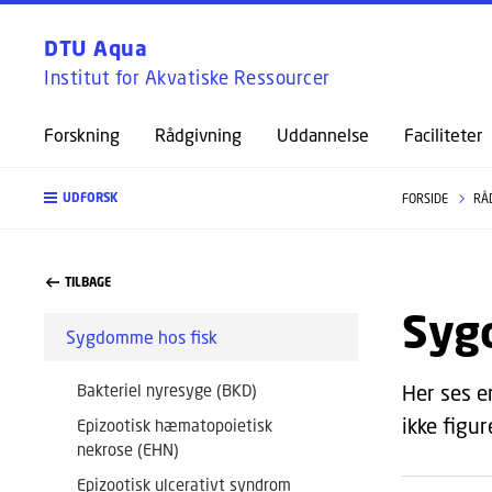
DTU Aqua
Institut for Akvatiske Ressourcer
Forskning
Rådgivning
Uddannelse
Faciliteter
UDFORSK
FORSIDE
RÅ
TILBAGE
Syg
Sygdomme hos fisk
Bakteriel nyresyge (BKD)
Her ses e
ikke figur
Epizootisk hæmatopoietisk
nekrose (EHN)
Epizootisk ulcerativt syndrom