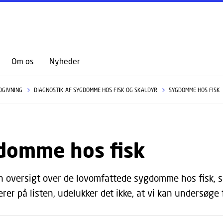
GÅ TIL PRIMÆRT INDHOLD (TRYK ENTER).
Om os
Nyheder
DGIVNING
DIAGNOSTIK AF SYGDOMME HOS FISK OG SKALDYR
SYGDOMME HOS FISK
domme hos fisk
n oversigt over de lovomfattede sygdomme hos fisk,
erer på listen, udelukker det ikke, at vi kan undersøg