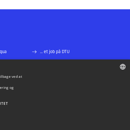
Aqua
... et job på DTU
... andre institutter på DTU
tilbage ved at
rer
... webmaster
DANISH
mering og
DANISH
ENGLISH
ITET
BE