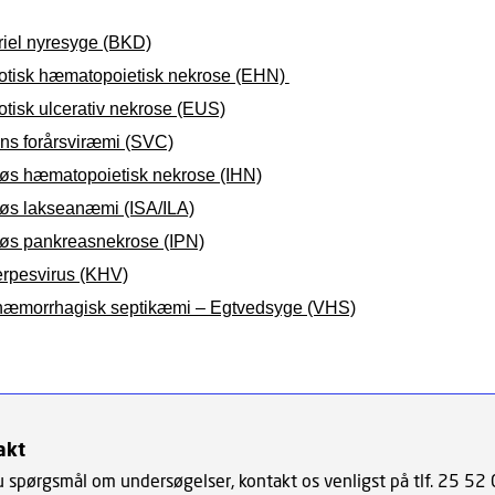
riel nyresyge (BKD)
otisk hæmatopoietisk nekrose (EHN)
otisk ulcerativ nekrose (EUS)
ns forårsviræmi (SVC)
tiøs hæmatopoietisk nekrose (IHN)
tiøs lakseanæmi (ISA/ILA)
tiøs pankreasnekrose (IPN)
erpesvirus (KHV)
 hæmorrhagisk septikæmi – Egtvedsyge (VHS)
akt
u spørgsmål om undersøgelser, kontakt os venligst på tlf. 25 52