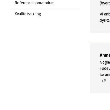
Referencelaboratorium
(hverd
Kvalitetssikring
Vi anb
dyrlæ
Anme
Nogle
Fødev
Se an