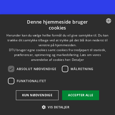
Denne hjemmeside bruger
cookies
LINKEDIN
DANISH
Herunder kan du vælge hvilke formål du vil give samtykke til. Du kan
trække dit samtykke tilbage ved at trykke på det blå ikon nederst til
INSTAGRAM
DANISH
venstre på hjemmesiden.
DTU bruger egne cookies samt cookies fra tredjepart til statistik,
ENGLISH
præferencer, optimering og markedsføring. Læs om vores
FACEBOOK
anvendelse af cookies her:
Detaljer
ABSOLUT NØDVENDIGE
MÅLRETNING
YOUTUBE
FUNKTIONALITET
Brug af personoplysninger
KUN NØDVENDIGE
ACCEPTER ALLE
Cookieoversigt
Tilgængelighedserklæring
VIS DETALJER