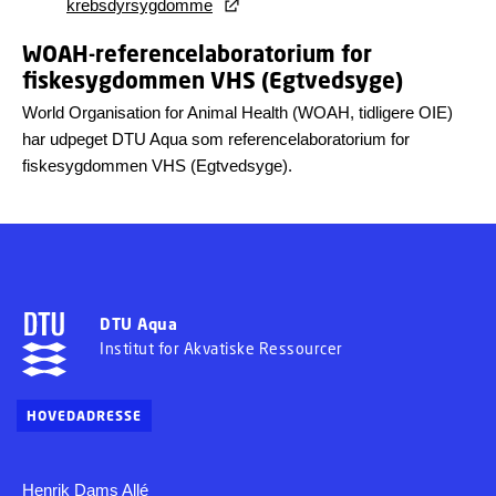
krebsdyrsygdomme
WOAH-referencelaboratorium for
fiskesygdommen VHS (Egtvedsyge)
World Organisation for Animal Health (WOAH, tidligere OIE)
har udpeget DTU Aqua som referencelaboratorium for
fiskesygdommen VHS (Egtvedsyge).
DTU Aqua
Institut for Akvatiske Ressourcer
HOVEDADRESSE
Henrik Dams Allé