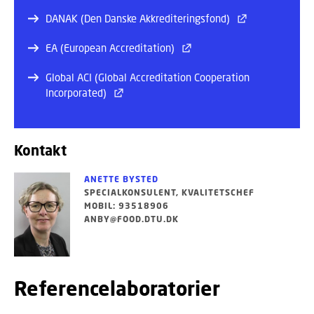
DANAK (Den Danske Akkrediteringsfond)
EA (European Accreditation)
Global ACI (Global Accreditation Cooperation
Incorporated)
Kontakt
ANETTE BYSTED
SPECIALKONSULENT, KVALITETSCHEF
MOBIL: 93518906
ANBY@FOOD.DTU.DK
Referencelaboratorier