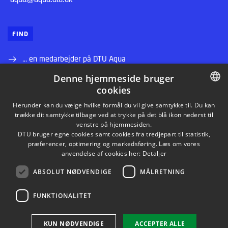
FIND
... en medarbejder på DTU Aqua
Denne hjemmeside bruger
... vej til DTU Aqua
cookies
... information til leverandører
DANISH
Herunder kan du vælge hvilke formål du vil give samtykke til. Du kan
trække dit samtykke tilbage ved at trykke på det blå ikon nederst til
DANISH
venstre på hjemmesiden.
... et job på DTU
DTU bruger egne cookies samt cookies fra tredjepart til statistik,
ENGLISH
præferencer, optimering og markedsføring. Læs om vores
... andre institutter på DTU
anvendelse af cookies her:
Detaljer
... webmaster
ABSOLUT NØDVENDIGE
MÅLRETNING
FUNKTIONALITET
KUN NØDVENDIGE
ACCEPTER ALLE