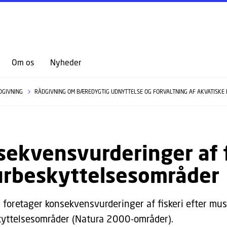
GÅ TIL PRIMÆRT INDHOLD (TRYK ENTER).
Om os
Nyheder
DGIVNING
RÅDGIVNING OM BÆREDYGTIG UDNYTTELSE OG FORVALTNING AF AKVATISKE
ekvensvurderinger af fi
urbeskyttelsesområder
foretager konsekvensvurderinger af fiskeri efter musli
yttelsesområder (Natura 2000-områder).