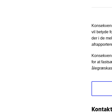
Konsekvensv
vil betyde 
der i de me
afrapportere
Konsekvensv
for at fasts
ålegræskass
Kontak