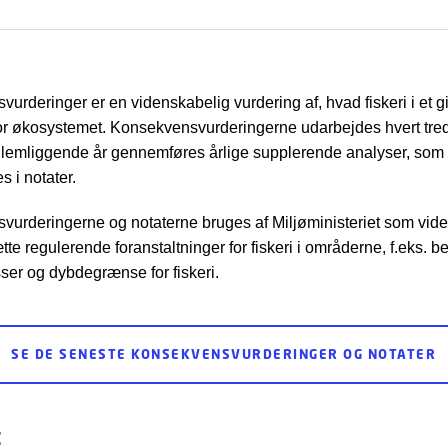
urderinger er en videnskabelig vurdering af, hvad fiskeri i et 
for økosystemet. Konsekvensvurderingerne udarbejdes hvert tre
llemliggende år gennemføres årlige supplerende analyser, som
s i notater.
urderingerne og notaterne bruges af Miljøministeriet som vid
ætte regulerende foranstaltninger for fiskeri i områderne, f.eks. 
er og dybdegrænse for fiskeri.
SE DE SENESTE KONSEKVENSVURDERINGER OG NOTATER
t