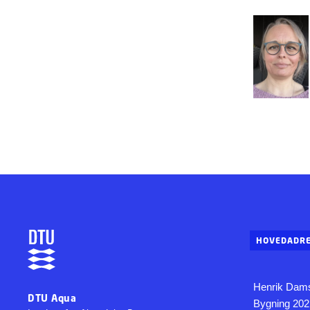
HOVEDADRE
Henrik Dams
DTU Aqua
Bygning 202