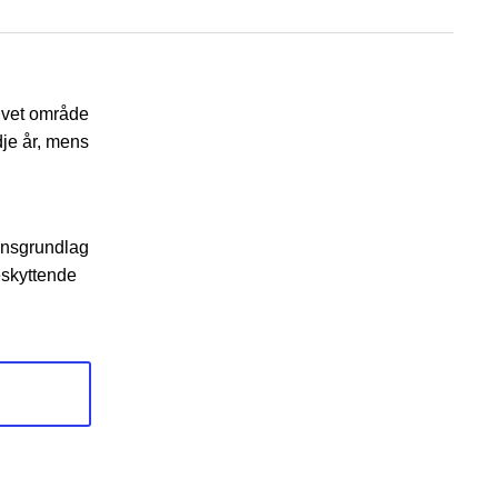
givet område
dje år, mens
ensgrundlag
beskyttende