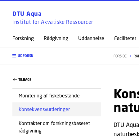
DTU Aqua
Institut for Akvatiske Ressourcer
Forskning
Rådgivning
Uddannelse
Faciliteter
UDFORSK
FORSIDE
RÅ
TILBAGE
Kons
Monitering af fiskebestande
nat
Konsekvensvurderinger
Kontrakter om forskningsbaseret
DTU Aqua 
rådgivning
naturbesk