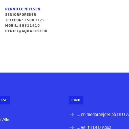
PERNILLE NIELSEN
SENIORFORSKER
TELEFON: 35883375
MOBIL: 93511410
PENIEL@AQUA.DTU.DK
SSE
FIND
... en medarbejder på DTU 
 Allé
... vej til DTU Aqua