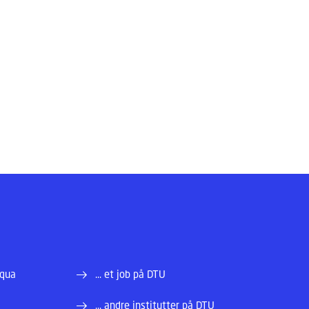
Aqua
... et job på DTU
... andre institutter på DTU