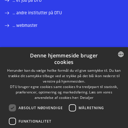
... et job på DTU
... andre institutter på DTU
... webmaster
Denne hjemmeside bruger
cookies
LINKEDIN
DANISH
Herunder kan du vælge hvilke formål du vil give samtykke til. Du kan
trække dit samtykke tilbage ved at trykke på det blå ikon nederst til
INSTAGRAM
DANISH
venstre på hjemmesiden.
DTU bruger egne cookies samt cookies fra tredjepart til statistik,
ENGLISH
præferencer, optimering og markedsføring. Læs om vores
FACEBOOK
anvendelse af cookies her:
Detaljer
ABSOLUT NØDVENDIGE
MÅLRETNING
YOUTUBE
FUNKTIONALITET