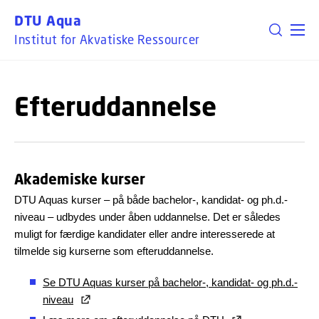
GÅ TIL PRIMÆRT INDHOLD (TRYK ENTER).
DTU Aqua
Institut for Akvatiske Ressourcer
Efteruddannelse
Akademiske kurser
DTU Aquas kurser – på både bachelor-, kandidat- og ph.d.-
niveau – udbydes under åben uddannelse. Det er således
muligt for færdige kandidater eller andre interesserede at
tilmelde sig kurserne som efteruddannelse.
Se DTU Aquas kurser på bachelor-, kandidat- og ph.d.-
niveau