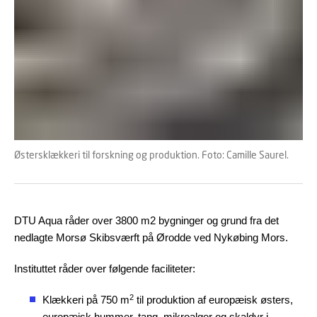
Østersklækkeri til forskning og produktion. Foto: Camille Saurel.
DTU Aqua råder over 3800 m2 bygninger og grund fra det
nedlagte Morsø Skibsværft på Ørodde ved Nykøbing Mors.
Instituttet råder over følgende faciliteter:
2
Klækkeri på 750 m
til produktion af europæisk østers,
europæisk hummer, tang, mikroalger og skaldyr i