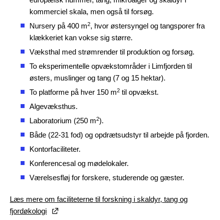
kommerciel skala, men også til forsøg.
2
Nursery på 400 m
, hvor østersyngel og tangsporer fra
klækkeriet kan vokse sig større.
Væksthal med strømrender til produktion og forsøg.
To eksperimentelle opvækstområder i Limfjorden til
østers, muslinger og tang (7 og 15 hektar).
2
To platforme på hver 150 m
til opvækst.
Algevæksthus.
2
Laboratorium (250 m
).
Både (22-31 fod) og opdrætsudstyr til arbejde på fjorden.
Kontorfaciliteter.
Konferencesal og mødelokaler.
Værelsesfløj for forskere, studerende og gæster.
Læs mere om faciliteterne til forskning i skaldyr, tang og
fjordøkologi