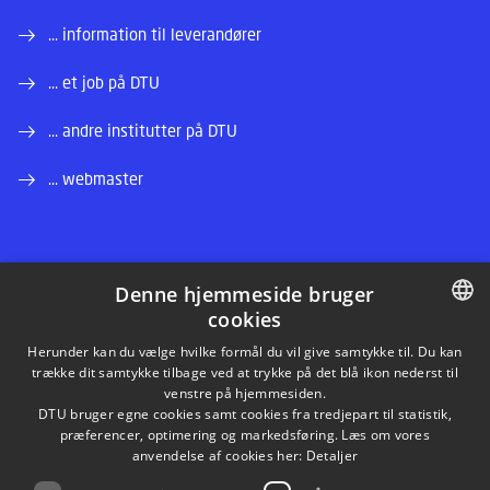
... information til leverandører
... et job på DTU
... andre institutter på DTU
... webmaster
Denne hjemmeside bruger
cookies
LINKEDIN
DANISH
Herunder kan du vælge hvilke formål du vil give samtykke til. Du kan
trække dit samtykke tilbage ved at trykke på det blå ikon nederst til
INSTAGRAM
DANISH
venstre på hjemmesiden.
DTU bruger egne cookies samt cookies fra tredjepart til statistik,
ENGLISH
præferencer, optimering og markedsføring. Læs om vores
FACEBOOK
anvendelse af cookies her:
Detaljer